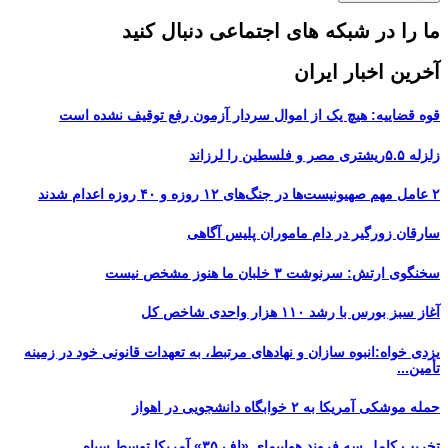
ما را در شبکه های اجتماعی دنبال کنید
آخرین اخبار ایران
قوه قضاییه: هیچ یک از اموال سردار آزمون رفع توقیف نشده است
زلزله ۵.۵ریشتری مصر و فلسطین را لرزاند
۲ عامل مهم صهیونیست‌ها در جنگ‌های ۱۲ روزه و ۴۰ روزه اعدام شدند
سارقان زورگیر در دام ماموران پلیس آگاهی
سخنگوی ارتش: سرنوشت ۳ خلبان ما هنوز مشخص نیست
آغاز سبز بورس با رشد ۱۱۰ هزار واحدی شاخص کل
یزدی خواه:انبوه سازان و نهادهای مرتبط، به تعهدات قانونی خود در زمینه
تأمین...
حمله موشکی آمریکا به ۲ خوابگاه دانشجویی در اهواز
تخریب کامل سه فروند هواپیمای «اِف ۳۵» آمریکا توسط سپاه