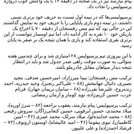
پیام نیازمند نیز در یک صحنه در دقیقه ۱۴ با یک واکنش خوب دروازه
پرسپولیس را نجات داد.
پرسپولیسی‌ها که در نیمه اول نسبت به حریف خود برتری نسبی
داشتند، در نیمه دوم بازی پایاپایی را با حریف خود به نمایش گذاشتند.
این در حالی بود که تیم مس رفسنجان از دقیقه ۷۰ با اخراج یک
بازیکن خود ۱۰ نفره به کار ادامه داد، اما تیم اوسمار نتوانست از این
برتری نفری استفاده کند و بازی با همان نتیجه یک بر صفر به پایان
رسید.
با این پیروزی تیم پرسپولیس ۲۸ امتیازی شد و برای چندمین هفته
متوالی، به صورت موقت راهی صدر جدول شد و باید در انتظار
نتیجه دیدار سپاهان مقابل چادرملو باشد.
ترکیب مس رفسنجان: نیما میرزازاد، امیرحسین صدقی، مجید
نصیری، دانیال جهانبخش (۸۸ – علی‌اکبر رنجبر)، وحید حیدریه، احمد
زنده‌روح، علیرضا نقی‌زاده (۶۸ – سامان نریمان جهان)، فرنام
عرب، حسین کریم‌زاده، نوید کومار و آرمان رمضانی.
ترکیب پرسپولیس: پیام نیازمند، یعقوب براجعه (۸۲ – سرژ اوریه)،
میلاد محمدی، حسین ابرقویی، حسین کنعانی‌زاگان، سروش رفیعی
(۸۸ – محمد خدابنده‌لو)، میلاد سرلک، محمد عمری (۴۶ – امین
کاظمیان)، تیوی بیفوما (۴۶ – امید عالیشاه)، اوستون ارونوف (۷۲ –
فرشاد احمدزاده) و علی علیپور.