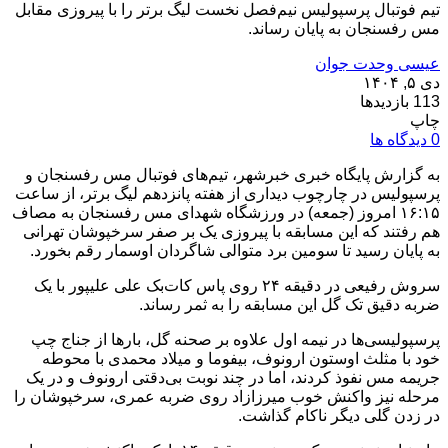
تیم فوتبال پرسپولیس نیم‌فصل نخست لیگ برتر را با پیروزی مقابل
مس رفسنجان به پایان رساند.
عیسی وحدت جوان
دی ۵, ۱۴۰۴
113 بازدیدها
چاپ
0 دیدگاه ها
به گزارش پایگاه خبری خبرشهر، تیم‌های فوتبال مس رفسنجان و
پرسپولیس در چارچوب دیداری از هفته پانزدهم لیگ برتر، از ساعت
۱۶:۱۵ امروز (جمعه) در ورزشگاه شهدای مس رفسنجان به مصاف
هم رفتند که این مسابقه با پیروزی یک بر صفر سرخپوشان تهرانی
به پایان رسید تا سومین برد متوالی شاگردان اوسمار رقم بخورد.
سروش رفیعی در دقیقه ۲۴ روی پاس کات‌بک علی علیپور با یک
ضربه دقیق تک گل این مسابقه را به ثمر رساند.
پرسپولیسی‌ها در نیمه اول علاوه بر صحنه گل، بارها از جناج چپ
خود با مثلث اوستون ارونوف، بیفوما و میلاد محمدی با محوطه
جریمه مس نفوذ کردند، اما در چند نوبت بی‌دقتی ارونوف و در یک
مرحله نیز واکنش خوب میرزازاد روی ضربه عمری، سرخپوشان را
در زدن گلی دیگر ناکام گذاشت.