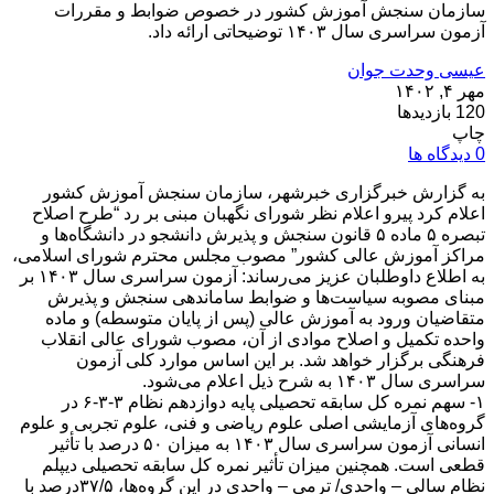
سازمان سنجش آموزش کشور در خصوص ضوابط و مقررات
آزمون سراسری سال ۱۴۰۳ توضیحاتی ارائه داد.
عیسی وحدت جوان
مهر ۴, ۱۴۰۲
120 بازدیدها
چاپ
0 دیدگاه ها
به گزارش خبرگزاری خبرشهر، سازمان سنجش آموزش کشور
اعلام کرد پیرو اعلام نظر شورای نگهبان مبنی بر رد “طرح اصلاح
تبصره ۵ ماده ۵ قانون سنجش و پذیرش دانشجو در دانشگاه‌ها و
مراکز آموزش عالی کشور” مصوب مجلس محترم شورای اسلامی،
به اطلاع داوطلبان عزیز می‌رساند: آزمون سراسری سال ۱۴۰۳ بر
مبنای مصوبه سیاست‌ها و ضوابط ساماندهی سنجش و پذیرش
متقاضیان ورود به آموزش عالی (پس از پایان متوسطه) و ماده
واحده تکمیل و اصلاح موادی از آن، مصوب شورای عالی انقلاب
فرهنگی برگزار خواهد شد. بر این اساس موارد کلی آزمون
سراسری سال ۱۴۰۳ به شرح ذیل اعلام می‌شود.
۱- سهم نمره کل سابقه تحصیلی پایه دوازدهم نظام ۳-۳-۶ در
گروه‌های آزمایشی اصلی علوم ریاضی و فنی، علوم تجربی و علوم
انسانی آزمون سراسری سال ۱۴۰۳ به میزان ۵۰ درصد با تأثیر
قطعی است. همچنین میزان تأثیر نمره کل سابقه تحصیلی دیپلم
نظام سالی – واحدی/ ترمی – واحدی در این گروه‌ها، ۳۷/۵درصد با