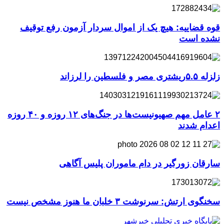
قوه قضاییه: هیچ یک از اموال سردار آزمون رفع توقیف
نشده است
زلزله ۵.۵ریشتری مصر و فلسطین را لرزاند
۲ عامل مهم صهیونیست‌ها در جنگ‌های ۱۲ روزه و ۴۰ روزه
اعدام شدند
سارقان زورگیر در دام ماموران پلیس آگاهی
سخنگوی ارتش: سرنوشت ۳ خلبان ما هنوز مشخص نیست