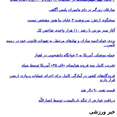
سارقان زورگیر در دام ماموران پلیس آگاهی
سخنگوی ارتش: سرنوشت ۳ خلبان ما هنوز مشخص نیست
آغاز سبز بورس با رشد ۱۱۰ هزار واحدی شاخص کل
یزدی خواه:انبوه سازان و نهادهای مرتبط، به تعهدات قانونی خود در زمینه
تأمین...
حمله موشکی آمریکا به ۲ خوابگاه دانشجویی در اهواز
تخریب کامل سه فروند هواپیمای «اِف ۳۵» آمریکا توسط سپاه
فرودگاه‌های کشور در آمادگی کامل برای اجرای عملیات پروازی اربعین
قرار دارند
قیمت نفت ۹۰ دلار شد
دریافت عوارض از تنگه باب‌المندب توسط انصاراللّه
خبر ورزشی