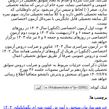
می‌کند، شرکت نکرده و اقدام به ایجاد سوابق تحصیلی در دروس
عمومی و اختصاصی ننماید، نمره خام آن درس که سابقه تحصیلی
ندارد، صفر (۰) لحاظ و سپس تراز می‌شود. برای داوطلبانی که
سابقه تحصیلی ناقص دارند و یا کلاً سابقه تحصیلی ندارند، سهم نمره
کل سابقه تحصیلی قابل جایگزینی با نمره‌کل آزمون اختصاصی
نیست.
۴- نوبت اول آزمون اختصاصی (کنکور) سال ۱۴۰۳ در روزهای
پنجشنبه و جمعه ۶ و ۷ اردیبهشت ماه ۱۴۰۳ و نوبت دوم آزمون
اختصاصی در روزهای پنجشنبه و جمعه ۷ و ۸ تیر ماه ۱۴۰۳ برگزار
خواهد شد.
۵- در آزمون سراسری سال ۱۴۰۳ عناوین و ضرایب دروس آزمون
اختصاصی (کنکور) در هریک از گروه‌های آزمایشی همانند سال ۱۴۰۲
است و دروس عمومی صرفاً از طریق سوابق تحصیلی اعمال
می‌شود.
شایان ذکر است جزئیات مربوط به عناوین و ضرایب دروس سوابق
تحصیلی پایه دوازدهم بر اساس مصوبات جلسه ۳۶ مورخ
۱۴۰۲/۶/۲۸ شورای سنجش و پذیرش دانشجو متعاقباً اطلاع رسانی
خواهد شد.
لینک کوتاه:
کپی
برچسب ها:
خبرشهر
سازمان سنجش و آموزش کشور
شورای نگهبان
کنکور ۱۴۰۳