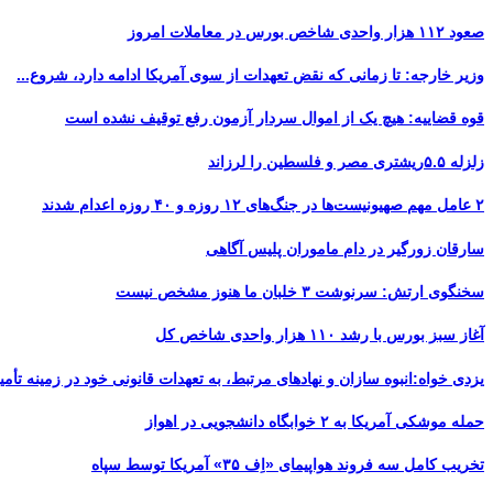
صعود ۱۱۲ هزار واحدی شاخص بورس در معاملات امروز
وزیر خارجه: تا زمانی که نقض تعهدات از سوی آمریکا ادامه دارد، شروع...
قوه قضاییه: هیچ یک از اموال سردار آزمون رفع توقیف نشده است
زلزله ۵.۵ریشتری مصر و فلسطین را لرزاند
۲ عامل مهم صهیونیست‌ها در جنگ‌های ۱۲ روزه و ۴۰ روزه اعدام شدند
سارقان زورگیر در دام ماموران پلیس آگاهی
سخنگوی ارتش: سرنوشت ۳ خلبان ما هنوز مشخص نیست
آغاز سبز بورس با رشد ۱۱۰ هزار واحدی شاخص کل
یزدی خواه:انبوه سازان و نهادهای مرتبط، به تعهدات قانونی خود در زمینه تأمین
حمله موشکی آمریکا به ۲ خوابگاه دانشجویی در اهواز
تخریب کامل سه فروند هواپیمای «اِف ۳۵» آمریکا توسط سپاه