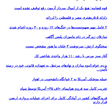
قوه قضاییه: هیچ یک از اموال سردار آزمون رفع توقیف نشده است
زلزله ۵.۵ریشتری مصر و فلسطین را لرزاند
۲ عامل مهم صهیونیست‌ها در جنگ‌های ۱۲ روزه و ۴۰ روزه اعدام شدند
سارقان زورگیر در دام ماموران پلیس آگاهی
سخنگوی ارتش: سرنوشت ۳ خلبان ما هنوز مشخص نیست
آغاز سبز بورس با رشد ۱۱۰ هزار واحدی شاخص کل
یزدی خواه:انبوه سازان و نهادهای مرتبط، به تعهدات قانونی خود در زمینه
تأمین...
حمله موشکی آمریکا به ۲ خوابگاه دانشجویی در اهواز
تخریب کامل سه فروند هواپیمای «اِف ۳۵» آمریکا توسط سپاه
فرودگاه‌های کشور در آمادگی کامل برای اجرای عملیات پروازی اربعین
قرار دارند