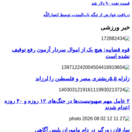
قیمت نفت ۹۰ دلار شد
دریافت عوارض از تنگه باب‌المندب توسط انصاراللّه
خبر ورزشی
قوه قضاییه: هیچ یک از اموال سردار آزمون رفع توقیف
نشده است
زلزله ۵.۵ریشتری مصر و فلسطین را لرزاند
۲ عامل مهم صهیونیست‌ها در جنگ‌های ۱۲ روزه و ۴۰ روزه
اعدام شدند
سارقان زورگیر در دام ماموران پلیس آگاهی