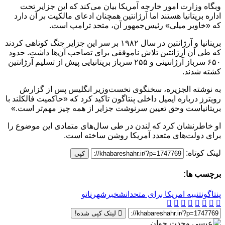
وبگاه وزارت امور خارجه آمریکا بیان می‌کند که این جزایر تحت
اداره بریتانیا هستند اما آرژانتین همچنان ادعای مالکیت بر آن دارد
که «خاویر میلی» رئیس‌جمهور آن، متحد ترامپ است.
بریتانیا و آرژانتین در سال ۱۹۸۲ بر سر این جزایر جنگ کوتاهی کردند
که طی آن آرژانتین تلاش ناموفقی برای تصاحب آن‌ها داشت. حدود
۶۵۰ سرباز آرژانتینی و ۲۵۵ سرباز بریتانیایی پیش از تسلیم آرژانتین
کشته شدند.
به نوشته الجزیره، سخنگوی نخست‌وزیر انگلیس پس از گزارش
رویترز درباره ایمیل داخلی پنتاگون تاکید کرد که «حاکمیت فالکلند با
بریتانیاست وحق تعیین‌ سرنوشت جزایر از همه چیز مهم‌تر است.»
او خاطرنشان کرد که لندن در طی سال‌های متمادی این موضوع را
برای دولت‌های متعدد آمریکا روشن ساخته‌ است.
لینک کوتاه:
کپی
برچسب ها:
پنتاگون
تنبیه امریکا برای متحدانش
خبرشهر
ناتو
لینک کپی شده!