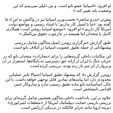
او افزود: «اسپانیا عضو ناتو است. و من دلیلی نمی‌بینم که این
وضعیت باید تغییر کند.»
پیش‌تر «پدرو سانچز» نخست‌وزیر اسپانیا نیز در واکنش‌ به این ادعا
گفته بود: «ما با ایمیل کار نداریم؛ با اسناد رسمی و مواضع دولت
آمریکا کار داریم.» او افزود: «موضع اسپانیا روشن است: همکاری
کامل با متحدان اما همیشه در چارچوب حقوق بین‌الملل.»
طبق گزارش‌ خبرگزاری رویترز ایمیل پنتاگون شامل بررسی
پیشنهاداتی از جمله تعلیق عضویت اسپانیا در ائتلاف ناتو است.
این مکاتبات داخلی گزینه‌هایی را برای «مجازات» متحدان ناتو که در
جریان جنگ با ایران از ارائه حق دسترسی به پایگاه‌ها، استقرار در آن
و پرواز از آن سر باز زده بودند، بررسی کرده است.
رویترز گزارش داد که پیشنهاد تعلیق اسپانیا احتمالا تاثیر عملیاتی
محدودی دارد اما پیامدهای نمادین قابل توجهی خواهد داشت. با این
حال، اساسنامه ناتو ماده تعلیق رسمی ندارد و سازوکار چنین
اقدامی نامشخص است.
علاوه بر این، یادداشت داخلی پنتاگون همچنین شامل گزینه‌ای برای
بررسی بازبینی حمایت دیپلماتیک آمریکا از «متعلقات امپراتوری»
دیرینه اروپا مانند جزایر فالکلند در نزدیکی آرژانتین است.