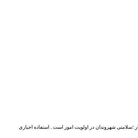
 شوند ۲۰۰ هزار تومان جریمه می شوند. فرماندار شهریار ؛سلامتی شهروندان در اولویت امور است . استفاده اجباری