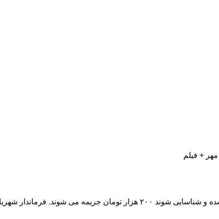
استاندار تهران : کسانی که مبتلا به کرونا شده؛ اگر در اجتماع حاضر شده و شناسایی