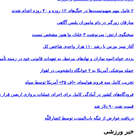
۲ عامل مهم صهیونیست‌ها در جنگ‌های ۱۲ روزه و ۴۰ روزه اعدام شدند
سارقان زورگیر در دام ماموران پلیس آگاهی
سخنگوی ارتش: سرنوشت ۳ خلبان ما هنوز مشخص نیست
آغاز سبز بورس با رشد ۱۱۰ هزار واحدی شاخص کل
یزدی خواه:انبوه سازان و نهادهای مرتبط، به تعهدات قانونی خود در زمینه تأمین
حمله موشکی آمریکا به ۲ خوابگاه دانشجویی در اهواز
تخریب کامل سه فروند هواپیمای «اِف ۳۵» آمریکا توسط سپاه
فرودگاه‌های کشور در آمادگی کامل برای اجرای عملیات پروازی اربعین قرار د
قیمت نفت ۹۰ دلار شد
دریافت عوارض از تنگه باب‌المندب توسط انصاراللّه
خبر ورزشی