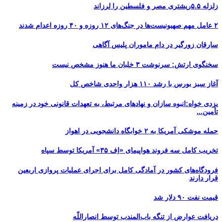
زلزله ۵.۵ریشتری مصر و فلسطین را لرزاند
۲ عامل مهم صهیونیست‌ها در جنگ‌های ۱۲ روزه و ۴۰ روزه اعدام شدند
سارقان زورگیر در دام ماموران پلیس آگاهی
سخنگوی ارتش: سرنوشت ۳ خلبان ما هنوز مشخص نیست
آغاز سبز بورس با رشد ۱۱۰ هزار واحدی شاخص کل
یزدی خواه:انبوه سازان و نهادهای مرتبط، به تعهدات قانونی خود در زمینه
تأمین...
حمله موشکی آمریکا به ۲ خوابگاه دانشجویی در اهواز
تخریب کامل سه فروند هواپیمای «اِف ۳۵» آمریکا توسط سپاه
فرودگاه‌های کشور در آمادگی کامل برای اجرای عملیات پروازی اربعین
قرار دارند
قیمت نفت ۹۰ دلار شد
دریافت عوارض از تنگه باب‌المندب توسط انصاراللّه