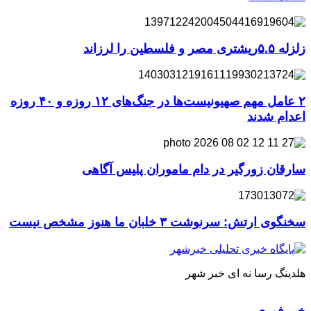
زلزله ۵.۵ریشتری مصر و فلسطین را لرزاند
۲ عامل مهم صهیونیست‌ها در جنگ‌های ۱۲ روزه و ۴۰ روزه
اعدام شدند
سارقان زورگیر در دام ماموران پلیس آگاهی
سخنگوی ارتش: سرنوشت ۳ خلبان ما هنوز مشخص نیست
هلدینگ رسا نه ای خبر شهر