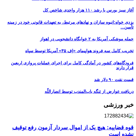
آغاز سبز بورس با رشد ۱۱۰ هزار واحدی شاخص کل
یزدی خواه:انبوه سازان و نهادهای مرتبط، به تعهدات قانونی خود در زمینه
تأمین...
حمله موشکی آمریکا به ۲ خوابگاه دانشجویی در اهواز
تخریب کامل سه فروند هواپیمای «اِف ۳۵» آمریکا توسط سپاه
فرودگاه‌های کشور در آمادگی کامل برای اجرای عملیات پروازی اربعین
قرار دارند
قیمت نفت ۹۰ دلار شد
دریافت عوارض از تنگه باب‌المندب توسط انصاراللّه
خبر ورزشی
قوه قضاییه: هیچ یک از اموال سردار آزمون رفع توقیف
نشده است