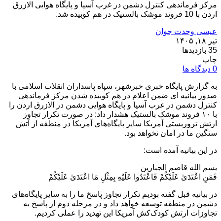
مرکز فرماندهی کنترل دشمن در غرب آسیا و پایگاه هوایی الازرق
اردن با 10 فروند موشک بالستیک در هم کوبیده شد.
عیسی وحدت جوان
تیر ۱۸, ۱۴۰۵
35 بازدیدها
چاپ
0 دیدگاه ها
به گزارش پایگاه خبری خبرشهر، سپاه پاسداران انقلاب اسلامی با
صدور بیانیه ای ضمن اعلام در هم کوبیده شدن مرکز فرماندهی
کنترل دشمن در غرب آسیا و پایگاه هوایی دشمن در الازرق اردن را
با ۱۰ فروند موشک بالستیک هشدار داد: در صورت تکرار تجاوز
ارتش تروریستی آمریکا سایر پایگاه‌های آمریکا در منطقه از آتش
سنگین ما در امان نخواهد بود.
در این بیانیه آمده است:
بسم الله قاصم الجبارین
فَمَنِ اعْتَدَىٰ عَلَيْكُمْ فَاعْتَدُوا عَلَيْهِ بِمِثْلِ مَا اعْتَدَىٰ عَلَيْكُمْ
در بیانیه قبل گفته بودیم تکرار تجاوز پاسخ ما را به سایر پایگاه‌های
دشمن در منطقه توسعه خواهد داد و در مرحله دوم از پاسخ به
تجاوزات ارتش کودک‌کش آمریکا این تهدید را عملی کردیم.