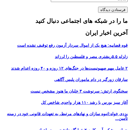
ما را در شبکه های اجتماعی دنبال کنید
آخرین اخبار ایران
قوه قضاییه: هیچ یک از اموال سردار آزمون رفع توقیف نشده است
زلزله ۵.۵ریشتری مصر و فلسطین را لرزاند
۲ عامل مهم صهیونیست‌ها در جنگ‌های ۱۲ روزه و ۴۰ روزه اعدام شدند
سارقان زورگیر در دام ماموران پلیس آگاهی
سخنگوی ارتش: سرنوشت ۳ خلبان ما هنوز مشخص نیست
آغاز سبز بورس با رشد ۱۱۰ هزار واحدی شاخص کل
یزدی خواه:انبوه سازان و نهادهای مرتبط، به تعهدات قانونی خود در زمینه
تأمین...
حمله موشکی آمریکا به ۲ خوابگاه دانشجویی در اهواز