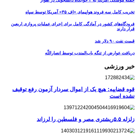
تخریب کامل سه فروند هواپیمای «اِف ۳۵» آمریکا توسط سپاه
فرودگاه‌های کشور در آمادگی کامل برای اجرای عملیات پروازی اربعین
قرار دارند
قیمت نفت ۹۰ دلار شد
دریافت عوارض از تنگه باب‌المندب توسط انصاراللّه
خبر ورزشی
قوه قضاییه: هیچ یک از اموال سردار آزمون رفع توقیف
نشده است
زلزله ۵.۵ریشتری مصر و فلسطین را لرزاند