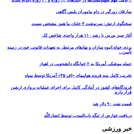
۲ عامل مهم صهیونیست‌ها در جنگ‌های ۱۲ روزه و ۴۰ روزه اعدام شدند
سارقان زورگیر در دام ماموران پلیس آگاهی
سخنگوی ارتش: سرنوشت ۳ خلبان ما هنوز مشخص نیست
آغاز سبز بورس با رشد ۱۱۰ هزار واحدی شاخص کل
یزدی خواه:انبوه سازان و نهادهای مرتبط، به تعهدات قانونی خود در زمینه
تأمین...
حمله موشکی آمریکا به ۲ خوابگاه دانشجویی در اهواز
تخریب کامل سه فروند هواپیمای «اِف ۳۵» آمریکا توسط سپاه
فرودگاه‌های کشور در آمادگی کامل برای اجرای عملیات پروازی اربعین
قرار دارند
قیمت نفت ۹۰ دلار شد
دریافت عوارض از تنگه باب‌المندب توسط انصاراللّه
خبر ورزشی