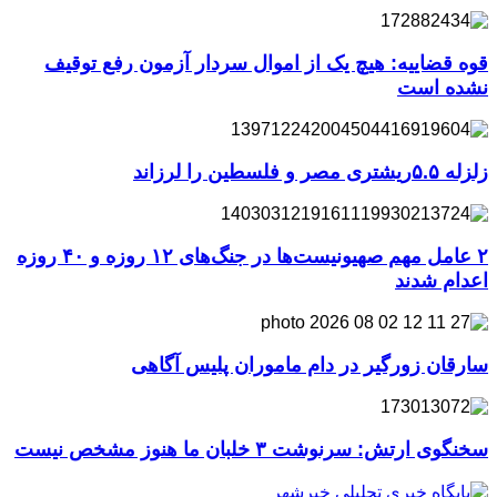
قوه قضاییه: هیچ یک از اموال سردار آزمون رفع توقیف
نشده است
زلزله ۵.۵ریشتری مصر و فلسطین را لرزاند
۲ عامل مهم صهیونیست‌ها در جنگ‌های ۱۲ روزه و ۴۰ روزه
اعدام شدند
سارقان زورگیر در دام ماموران پلیس آگاهی
سخنگوی ارتش: سرنوشت ۳ خلبان ما هنوز مشخص نیست