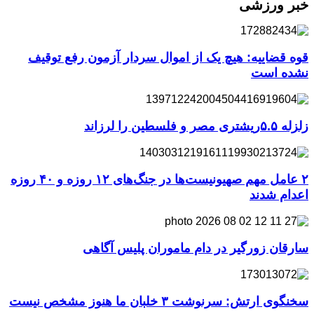
خبر ورزشی
قوه قضاییه: هیچ یک از اموال سردار آزمون رفع توقیف
نشده است
زلزله ۵.۵ریشتری مصر و فلسطین را لرزاند
۲ عامل مهم صهیونیست‌ها در جنگ‌های ۱۲ روزه و ۴۰ روزه
اعدام شدند
سارقان زورگیر در دام ماموران پلیس آگاهی
سخنگوی ارتش: سرنوشت ۳ خلبان ما هنوز مشخص نیست