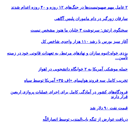
۲ عامل مهم صهیونیست‌ها در جنگ‌های ۱۲ روزه و ۴۰ روزه اعدام شدند
سارقان زورگیر در دام ماموران پلیس آگاهی
سخنگوی ارتش: سرنوشت ۳ خلبان ما هنوز مشخص نیست
آغاز سبز بورس با رشد ۱۱۰ هزار واحدی شاخص کل
یزدی خواه:انبوه سازان و نهادهای مرتبط، به تعهدات قانونی خود در زمینه
تأمین...
حمله موشکی آمریکا به ۲ خوابگاه دانشجویی در اهواز
تخریب کامل سه فروند هواپیمای «اِف ۳۵» آمریکا توسط سپاه
فرودگاه‌های کشور در آمادگی کامل برای اجرای عملیات پروازی اربعین
قرار دارند
قیمت نفت ۹۰ دلار شد
دریافت عوارض از تنگه باب‌المندب توسط انصاراللّه