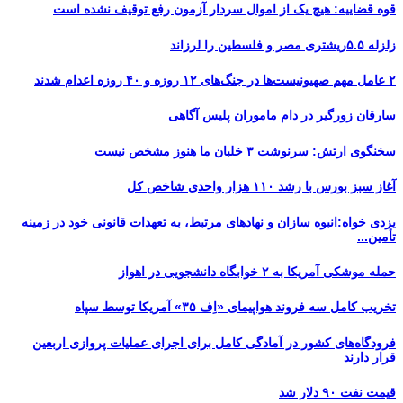
قوه قضاییه: هیچ یک از اموال سردار آزمون رفع توقیف نشده است
زلزله ۵.۵ریشتری مصر و فلسطین را لرزاند
۲ عامل مهم صهیونیست‌ها در جنگ‌های ۱۲ روزه و ۴۰ روزه اعدام شدند
سارقان زورگیر در دام ماموران پلیس آگاهی
سخنگوی ارتش: سرنوشت ۳ خلبان ما هنوز مشخص نیست
آغاز سبز بورس با رشد ۱۱۰ هزار واحدی شاخص کل
یزدی خواه:انبوه سازان و نهادهای مرتبط، به تعهدات قانونی خود در زمینه
تأمین...
حمله موشکی آمریکا به ۲ خوابگاه دانشجویی در اهواز
تخریب کامل سه فروند هواپیمای «اِف ۳۵» آمریکا توسط سپاه
فرودگاه‌های کشور در آمادگی کامل برای اجرای عملیات پروازی اربعین
قرار دارند
قیمت نفت ۹۰ دلار شد