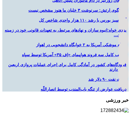
سارقان زورگیر در دام ماموران پلیس آگاهی
سخنگوی ارتش: سرنوشت ۳ خلبان ما هنوز مشخص نیست
آغاز سبز بورس با رشد ۱۱۰ هزار واحدی شاخص کل
یزدی خواه:انبوه سازان و نهادهای مرتبط، به تعهدات قانونی خود در زمینه
تأمین...
حمله موشکی آمریکا به ۲ خوابگاه دانشجویی در اهواز
تخریب کامل سه فروند هواپیمای «اِف ۳۵» آمریکا توسط سپاه
فرودگاه‌های کشور در آمادگی کامل برای اجرای عملیات پروازی اربعین
قرار دارند
قیمت نفت ۹۰ دلار شد
دریافت عوارض از تنگه باب‌المندب توسط انصاراللّه
خبر ورزشی