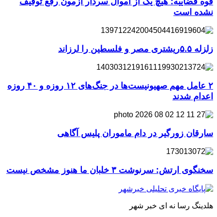
قوه قضاییه: هیچ یک از اموال سردار آزمون رفع توقیف
نشده است
زلزله ۵.۵ریشتری مصر و فلسطین را لرزاند
۲ عامل مهم صهیونیست‌ها در جنگ‌های ۱۲ روزه و ۴۰ روزه
اعدام شدند
سارقان زورگیر در دام ماموران پلیس آگاهی
سخنگوی ارتش: سرنوشت ۳ خلبان ما هنوز مشخص نیست
هلدینگ رسا نه ای خبر شهر