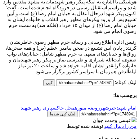
هوشنگی با اشاره به اینکه پیکر رهبر شهیدمان به مشهد مقدس وارد
شده و مراسم استقبال رسمی در فرودگاه انجام شده است، گفت:
اکنون پیکر شهدا درحال انتقال به خیابان امام رضا (ع) است و آیین
تشییع پس از ورود پیکرهای مطهر رهبر انقلاب و خانواده ایشان به
خیابان امام رضا (ع) از میدان ۱۵ خرداد (فلکه ضد) به سمت حرم
رضوی انجام می شود.
رئیس اداره اطلاع‌رسانی و رسانه حرم مطهر رضوی خاطرنشان
کرد:در پایان آیین تشییع در صحن پیامبر اعظم (ص) و همه صحن‌ها،
رواق‌ها و خیابان‌های منتهی به حرم مطهر شامل؛ خیابان‌های نواب
صفوی، آیت‌الله شیرازی و طبرسی نماز بر پیکر رهبر شهیدمان و
خانواده گرانقدر ایشان اقامه خواهد شد و ساعت ۲۰ نیز نماز
لیلة‌الدفن هم‌زمان با سراسر کشور برگزار می‌شود.
لینک کوتاه:
کپی
برچسب ها:
امام شهید
خبرشهر
روضه منوره
محل خاکسپاری رهبر شهید
لینک کپی شده!
من را دنبال کنید
نوشته شده توسط
عیسی وحدت جوان