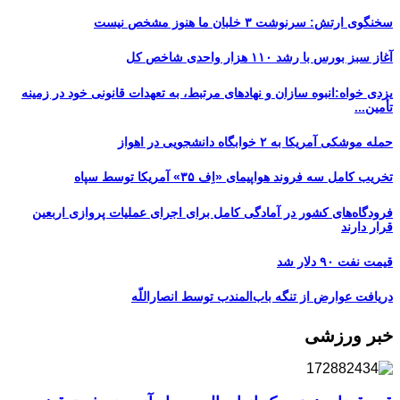
سخنگوی ارتش: سرنوشت ۳ خلبان ما هنوز مشخص نیست
آغاز سبز بورس با رشد ۱۱۰ هزار واحدی شاخص کل
یزدی خواه:انبوه سازان و نهادهای مرتبط، به تعهدات قانونی خود در زمینه
تأمین...
حمله موشکی آمریکا به ۲ خوابگاه دانشجویی در اهواز
تخریب کامل سه فروند هواپیمای «اِف ۳۵» آمریکا توسط سپاه
فرودگاه‌های کشور در آمادگی کامل برای اجرای عملیات پروازی اربعین
قرار دارند
قیمت نفت ۹۰ دلار شد
دریافت عوارض از تنگه باب‌المندب توسط انصاراللّه
خبر ورزشی