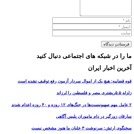
ما را در شبکه های اجتماعی دنبال کنید
آخرین اخبار ایران
قوه قضاییه: هیچ یک از اموال سردار آزمون رفع توقیف نشده است
زلزله ۵.۵ریشتری مصر و فلسطین را لرزاند
۲ عامل مهم صهیونیست‌ها در جنگ‌های ۱۲ روزه و ۴۰ روزه اعدام شدند
سارقان زورگیر در دام ماموران پلیس آگاهی
سخنگوی ارتش: سرنوشت ۳ خلبان ما هنوز مشخص نیست