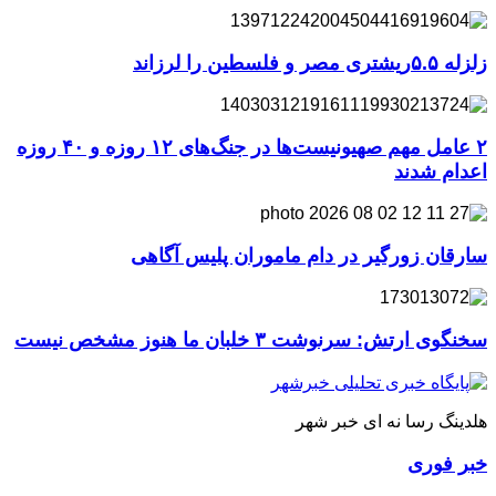
زلزله ۵.۵ریشتری مصر و فلسطین را لرزاند
۲ عامل مهم صهیونیست‌ها در جنگ‌های ۱۲ روزه و ۴۰ روزه
اعدام شدند
سارقان زورگیر در دام ماموران پلیس آگاهی
سخنگوی ارتش: سرنوشت ۳ خلبان ما هنوز مشخص نیست
هلدینگ رسا نه ای خبر شهر
خبر فوری