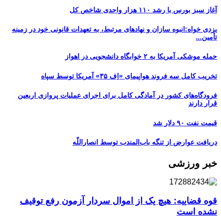
آغاز سبز بورس با رشد ۱۱۰ هزار واحدی شاخص کل
یزدی خواه:انبوه سازان و نهادهای مرتبط، به تعهدات قانونی خود در زمینه
تأمین...
حمله موشکی آمریکا به ۲ خوابگاه دانشجویی در اهواز
تخریب کامل سه فروند هواپیمای «اِف ۳۵» آمریکا توسط سپاه
فرودگاه‌های کشور در آمادگی کامل برای اجرای عملیات پروازی اربعین
قرار دارند
قیمت نفت ۹۰ دلار شد
دریافت عوارض از تنگه باب‌المندب توسط انصاراللّه
خبر ورزشی
قوه قضاییه: هیچ یک از اموال سردار آزمون رفع توقیف
نشده است