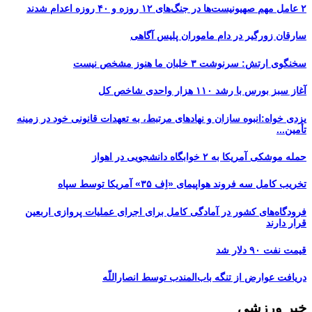
۲ عامل مهم صهیونیست‌ها در جنگ‌های ۱۲ روزه و ۴۰ روزه اعدام شدند
سارقان زورگیر در دام ماموران پلیس آگاهی
سخنگوی ارتش: سرنوشت ۳ خلبان ما هنوز مشخص نیست
آغاز سبز بورس با رشد ۱۱۰ هزار واحدی شاخص کل
یزدی خواه:انبوه سازان و نهادهای مرتبط، به تعهدات قانونی خود در زمینه
تأمین...
حمله موشکی آمریکا به ۲ خوابگاه دانشجویی در اهواز
تخریب کامل سه فروند هواپیمای «اِف ۳۵» آمریکا توسط سپاه
فرودگاه‌های کشور در آمادگی کامل برای اجرای عملیات پروازی اربعین
قرار دارند
قیمت نفت ۹۰ دلار شد
دریافت عوارض از تنگه باب‌المندب توسط انصاراللّه
خبر ورزشی