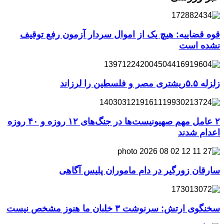
قوه قضاییه: هیچ یک از اموال سردار آزمون رفع توقیف
نشده است
زلزله ۵.۵ریشتری مصر و فلسطین را لرزاند
۲ عامل مهم صهیونیست‌ها در جنگ‌های ۱۲ روزه و ۴۰ روزه
اعدام شدند
سارقان زورگیر در دام ماموران پلیس آگاهی
سخنگوی ارتش: سرنوشت ۳ خلبان ما هنوز مشخص نیست