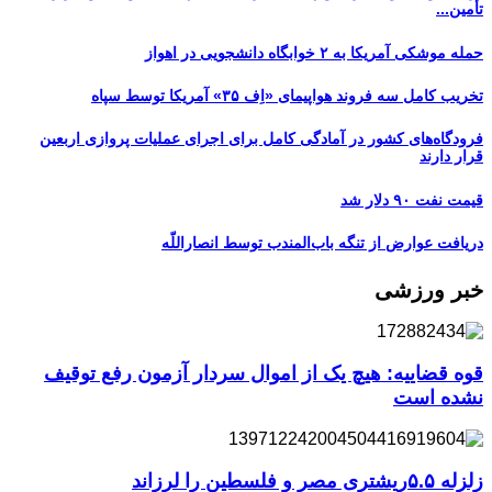
تأمین...
حمله موشکی آمریکا به ۲ خوابگاه دانشجویی در اهواز
تخریب کامل سه فروند هواپیمای «اِف ۳۵» آمریکا توسط سپاه
فرودگاه‌های کشور در آمادگی کامل برای اجرای عملیات پروازی اربعین
قرار دارند
قیمت نفت ۹۰ دلار شد
دریافت عوارض از تنگه باب‌المندب توسط انصاراللّه
خبر ورزشی
قوه قضاییه: هیچ یک از اموال سردار آزمون رفع توقیف
نشده است
زلزله ۵.۵ریشتری مصر و فلسطین را لرزاند