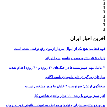
آخرین اخبار ایران
قوه قضاییه: هیچ یک از اموال سردار آزمون رفع توقیف نشده است
زلزله ۵.۵ریشتری مصر و فلسطین را لرزاند
۲ عامل مهم صهیونیست‌ها در جنگ‌های ۱۲ روزه و ۴۰ روزه اعدام شدند
سارقان زورگیر در دام ماموران پلیس آگاهی
سخنگوی ارتش: سرنوشت ۳ خلبان ما هنوز مشخص نیست
آغاز سبز بورس با رشد ۱۱۰ هزار واحدی شاخص کل
یزدی خواه:انبوه سازان و نهادهای مرتبط، به تعهدات قانونی خود در زمینه