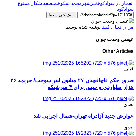
انفجار در سوادکوه
خبرشهر
محمد شکوهی
منطقه شکار ممنوع
سوادکوه
لینک کپی شده!
من را دنبال کنید
نوشته شده توسط
عیسی وحدت جوان
Other Articles
قبلی
صدور حکم قاچاقچیان ۲۷ میلیون لیتر سوخت‌/ جریمه ۲۶
هزار میلیاردی و حبس برای ۴ سرشبکه‌‌‌
بعدی
عوارض جدید آزادراه تهران-شمال اجرایی شد
بعدی