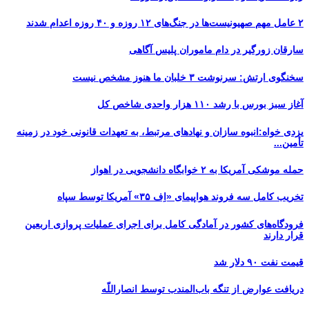
۲ عامل مهم صهیونیست‌ها در جنگ‌های ۱۲ روزه و ۴۰ روزه اعدام شدند
سارقان زورگیر در دام ماموران پلیس آگاهی
سخنگوی ارتش: سرنوشت ۳ خلبان ما هنوز مشخص نیست
آغاز سبز بورس با رشد ۱۱۰ هزار واحدی شاخص کل
یزدی خواه:انبوه سازان و نهادهای مرتبط، به تعهدات قانونی خود در زمینه
تأمین...
حمله موشکی آمریکا به ۲ خوابگاه دانشجویی در اهواز
تخریب کامل سه فروند هواپیمای «اِف ۳۵» آمریکا توسط سپاه
فرودگاه‌های کشور در آمادگی کامل برای اجرای عملیات پروازی اربعین
قرار دارند
قیمت نفت ۹۰ دلار شد
دریافت عوارض از تنگه باب‌المندب توسط انصاراللّه