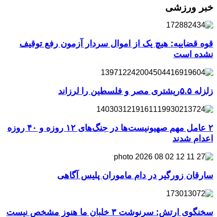
خبر ورزشی
قوه قضاییه: هیچ یک از اموال سردار آزمون رفع توقیف
نشده است
زلزله ۵.۵ریشتری مصر و فلسطین را لرزاند
۲ عامل مهم صهیونیست‌ها در جنگ‌های ۱۲ روزه و ۴۰ روزه
اعدام شدند
سارقان زورگیر در دام ماموران پلیس آگاهی
سخنگوی ارتش: سرنوشت ۳ خلبان ما هنوز مشخص نیست