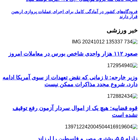
فرودگاه‌های کشور در آمادگی کامل برای اجرای عملیات پروازی اربعین
قرار دارند
خبر ورزشی
صعود ۱۱۲ هزار واحدی شاخص بورس در معاملات امروز
وزیر خارجه: تا زمانی که نقض تعهدات از سوی آمریکا ادامه
دارد، شروع مجدد مذاکرات ممکن نیست
قوه قضاییه: هیچ یک از اموال سردار آزمون رفع توقیف
نشده است
زلزله ۵.۵ریشتری مصر و فلسطین را لرزاند