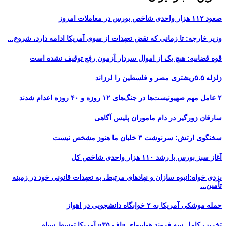
صعود ۱۱۲ هزار واحدی شاخص بورس در معاملات امروز
وزیر خارجه: تا زمانی که نقض تعهدات از سوی آمریکا ادامه دارد، شروع...
قوه قضاییه: هیچ یک از اموال سردار آزمون رفع توقیف نشده است
زلزله ۵.۵ریشتری مصر و فلسطین را لرزاند
۲ عامل مهم صهیونیست‌ها در جنگ‌های ۱۲ روزه و ۴۰ روزه اعدام شدند
سارقان زورگیر در دام ماموران پلیس آگاهی
سخنگوی ارتش: سرنوشت ۳ خلبان ما هنوز مشخص نیست
آغاز سبز بورس با رشد ۱۱۰ هزار واحدی شاخص کل
یزدی خواه:انبوه سازان و نهادهای مرتبط، به تعهدات قانونی خود در زمینه
تأمین...
حمله موشکی آمریکا به ۲ خوابگاه دانشجویی در اهواز
تخریب کامل سه فروند هواپیمای «اِف ۳۵» آمریکا توسط سپاه