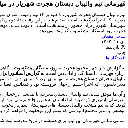
قهرمانی تیم والیبال دبستان هجرت شهریار در میان ۱۴ ت
تیم والیبال دبستان هجرت شهر
مدرسه که اخیراً درگذشته است، تقدیم شد. در این رقابت‌ها، دو بازیکن
شهرستان شهریار برای حضور در مسابقات استانی دعوت شدند. موف
هجرت روزنامه‌نگار پیشکسوت گزارش می دهد.
ساحل دهقان
دی ۱۱, ۱۴۰۴
99 بازدیدها
چاپ
0 دیدگاه ها
به گزارش خبر شهر،
محمود هجرت – روزنامه نگار پیشکسوت
– گاهی 
درباره قهرمانی، ایستادگی و ادای دین است. ب
ه گزارش آسیانیوز ایران
والیبال دختران دبستان هجرت
، نه تنها برای برد، که برای ادای احتر
مدیر دلسوزی که اخیراً چشم از جهان فروبسته بود و فقدانش، فضای مدرسه
و آن ها موفق شدند. تیم والیبال دبستان هجرت، با نمایشی درخشان، بر
مدیرشان پایه‌ریزی کرده بود. اما داستان به همین جا ختم نمی‌شود. از
کردند که به تیم منتخب والیبال دبستان‌های شهرستان شهریار دعوت شد
موسس و مدیر مجتمع آموزشی که بستر این موفقیت را فراهم کرد و خا
اسامی تمامی قهرمانان این تیم، برای همیشه در تاریخ مدرسه ثبت شد