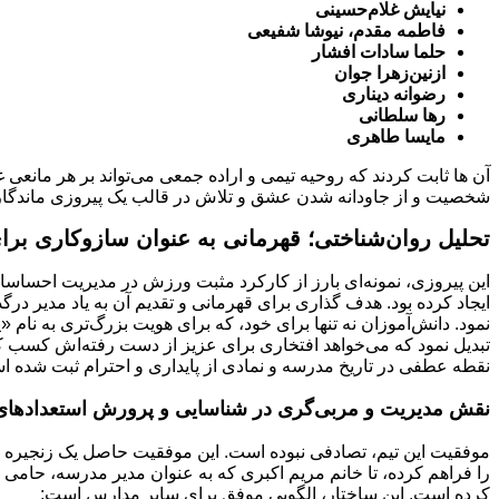
نیایش غلام‌حسینی
فاطمه مقدم، نیوشا شفیعی
حلما سادات افشار
ازنین‌زهرا جوان
رضوانه دیناری
رها سلطانی
مایسا طاهری
آن ها ثابت کردند که روحیه تیمی و اراده جمعی می‌تواند بر هر مانع
شخصیت و از جاودانه شدن عشق و تلاش در قالب یک پیروزی ماندگار. د
تحلیل روان‌شناختی؛ قهرمانی به عنوان سازوکاری بر
این پیروزی، نمونه‌ای بارز از کارکرد مثبت ورزش در مدیریت احساس
ایجاد کرده بود. هدف گذاری برای قهرمانی و تقدیم آن به یاد مدیر د
نمود. دانش‌آموزان نه تنها برای خود، که برای هویت بزرگ‌تری به نام 
تبدیل نمود که می‌خواهد افتخاری برای عزیز از دست رفته‌اش کسب کند.
نقطه عطفی در تاریخ مدرسه و نمادی از پایداری و احترام ثبت شده ا
نقش مدیریت و مربی‌گری در شناسایی و پرورش استعدادها
موفقیت این تیم، تصادفی نبوده است. این موفقیت حاصل یک زنجیره 
را فراهم کرده، تا خانم مریم اکبری که به عنوان مدیر مدرسه، حام
کرده است. این ساختار، الگویی موفق برای سایر مدارس است: