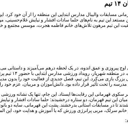
یم
یار، با غلبه بر ۱۳ تیم رقیب، عنوان قهرمانی مسابقات والیبال مدارس ابتدایی این منطقه را از
 مستعد این تیم به نام‌های حلما سادات افشار و نیایش غلام‌حسینی، مور
قیت این تیم مرهون تلاش‌های خانم فاطمه هجرت، موسس مجتمع و 
اوج پیروزی و عمق اندوه، در یک لحظه درهم می‌آمیزند و داستانی می‌
، در منطقه شهریار، رویداد ورزشی مدارس ابتدایی با حضور ۱۴ تیم پرتلاش برگزار شد. در میان این هیاهو و رقابت سالم،
امی بزرگ بازی می‌کرد. این تیم، فصل جدیدی از فعالیت خود را بدون مدی
 را تحت تأثیر قرار داده بود. دانش‌آموزان و مربیان، عزم خود را جزم 
 سکوی قهرمانی این رقابت‌ها ایستاد. این جام، تنها یک نشانه ورزشی ن
 میان این تیم قهرمان، دو ستاره درخشیدند: حلما سادات افشار و نیایش 
ند تا در مسابقات استانی بدرخشند. پشت این قهرمانی، سایه دو بانوی
نم سرلک، مربی پرانرژی ورزش که با آموزش و هدایت خود، این الماس‌
: