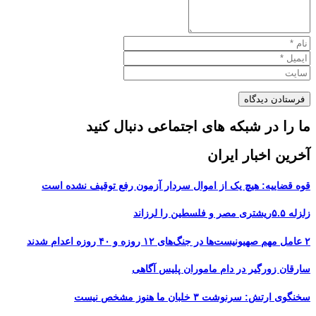
ما را در شبکه های اجتماعی دنبال کنید
آخرین اخبار ایران
قوه قضاییه: هیچ یک از اموال سردار آزمون رفع توقیف نشده است
زلزله ۵.۵ریشتری مصر و فلسطین را لرزاند
۲ عامل مهم صهیونیست‌ها در جنگ‌های ۱۲ روزه و ۴۰ روزه اعدام شدند
سارقان زورگیر در دام ماموران پلیس آگاهی
سخنگوی ارتش: سرنوشت ۳ خلبان ما هنوز مشخص نیست