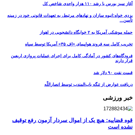
آغاز سبز بورس با رشد ۱۱۰ هزار واحدی شاخص کل
یزدی خواه:انبوه سازان و نهادهای مرتبط، به تعهدات قانونی خود در زمینه
تأمین...
حمله موشکی آمریکا به ۲ خوابگاه دانشجویی در اهواز
تخریب کامل سه فروند هواپیمای «اِف ۳۵» آمریکا توسط سپاه
فرودگاه‌های کشور در آمادگی کامل برای اجرای عملیات پروازی اربعین
قرار دارند
قیمت نفت ۹۰ دلار شد
دریافت عوارض از تنگه باب‌المندب توسط انصاراللّه
خبر ورزشی
قوه قضاییه: هیچ یک از اموال سردار آزمون رفع توقیف
نشده است