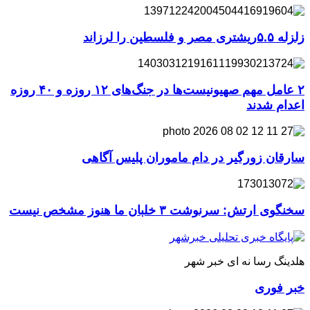
زلزله ۵.۵ریشتری مصر و فلسطین را لرزاند
۲ عامل مهم صهیونیست‌ها در جنگ‌های ۱۲ روزه و ۴۰ روزه
اعدام شدند
سارقان زورگیر در دام ماموران پلیس آگاهی
سخنگوی ارتش: سرنوشت ۳ خلبان ما هنوز مشخص نیست
هلدینگ رسا نه ای خبر شهر
خبر فوری