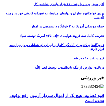
آغاز سبز بورس با رشد ۱۱۰ هزار واحدی شاخص کل
یزدی خواه:انبوه سازان و نهادهای مرتبط، به تعهدات قانونی خود در زمینه
تأمین...
حمله موشکی آمریکا به ۲ خوابگاه دانشجویی در اهواز
تخریب کامل سه فروند هواپیمای «اِف ۳۵» آمریکا توسط سپاه
فرودگاه‌های کشور در آمادگی کامل برای اجرای عملیات پروازی اربعین
قرار دارند
قیمت نفت ۹۰ دلار شد
دریافت عوارض از تنگه باب‌المندب توسط انصاراللّه
خبر ورزشی
قوه قضاییه: هیچ یک از اموال سردار آزمون رفع توقیف
نشده است