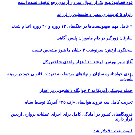
قوه قضاییه: هیچ یک از اموال سردار آزمون رفع توقیف نشده است
زلزله ۵.۵ریشتری مصر و فلسطین را لرزاند
۲ عامل مهم صهیونیست‌ها در جنگ‌های ۱۲ روزه و ۴۰ روزه اعدام شدند
سارقان زورگیر در دام ماموران پلیس آگاهی
سخنگوی ارتش: سرنوشت ۳ خلبان ما هنوز مشخص نیست
آغاز سبز بورس با رشد ۱۱۰ هزار واحدی شاخص کل
یزدی خواه:انبوه سازان و نهادهای مرتبط، به تعهدات قانونی خود در زمینه
تأمین...
حمله موشکی آمریکا به ۲ خوابگاه دانشجویی در اهواز
تخریب کامل سه فروند هواپیمای «اِف ۳۵» آمریکا توسط سپاه
فرودگاه‌های کشور در آمادگی کامل برای اجرای عملیات پروازی اربعین
قرار دارند
قیمت نفت ۹۰ دلار شد