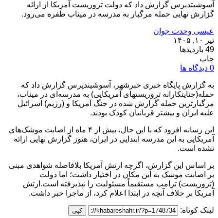
آسوشیتدپرس گزارش داد که دولت تروریست آمریکا از ارائه
گزارش نهایی حمله مرگبار به مدرسه در میناب طفره می‌رود.
عیسی وحدت جوان
تیر ۱۰, ۱۴۰۵
49 بازدیدها
چاپ
0 دیدگاه ها
به گزارش پایگاه خبری خبرشهر، آسوشیتدپرس گزارش داد که
حمله(جنایتکارانه تروریستهای آمریکایی) به مدرسه‌ای در میناب،
مرگبارترین حمله گزارش ‌شده در جنگ آمریکا و (رژیم) اسرائیل
علیه ایران و بیشتر قربانیان کودک بودند.
این رسانه افزود که با این حال، بیش از ۴ ماه از اصابت موشک‌های
آمریکایی به این مدرسه ابتدایی در ایران، هنوز گزارش نهایی ارائه
نشده است.
بر اساس این گزارش، اگرچه ارتش آمریکا بلافاصله شواهدی مبنی
بر اصابت موشک به این مکان در اختیار داشت؛ اما دولت
(تروریست) ترامپ مستقیماً مسئولیت را نپذیرفته است.ارتش
آمریکا بر خلاف آنچه در ابتدا اعلام کرد، از ماجرا خبر داشت.
لینک کوتاه:
کپی