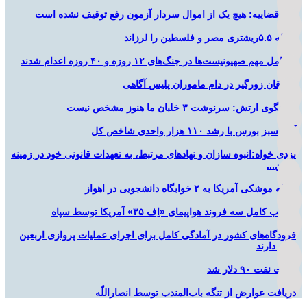
قوه قضاییه: هیچ یک از اموال سردار آزمون رفع توقیف نشده است
زلزله ۵.۵ریشتری مصر و فلسطین را لرزاند
۲ عامل مهم صهیونیست‌ها در جنگ‌های ۱۲ روزه و ۴۰ روزه اعدام شدند
سارقان زورگیر در دام ماموران پلیس آگاهی
سخنگوی ارتش: سرنوشت ۳ خلبان ما هنوز مشخص نیست
آغاز سبز بورس با رشد ۱۱۰ هزار واحدی شاخص کل
یزدی خواه:انبوه سازان و نهادهای مرتبط، به تعهدات قانونی خود در زمینه
تأمین...
حمله موشکی آمریکا به ۲ خوابگاه دانشجویی در اهواز
تخریب کامل سه فروند هواپیمای «اِف ۳۵» آمریکا توسط سپاه
فرودگاه‌های کشور در آمادگی کامل برای اجرای عملیات پروازی اربعین
قرار دارند
قیمت نفت ۹۰ دلار شد
دریافت عوارض از تنگه باب‌المندب توسط انصاراللّه