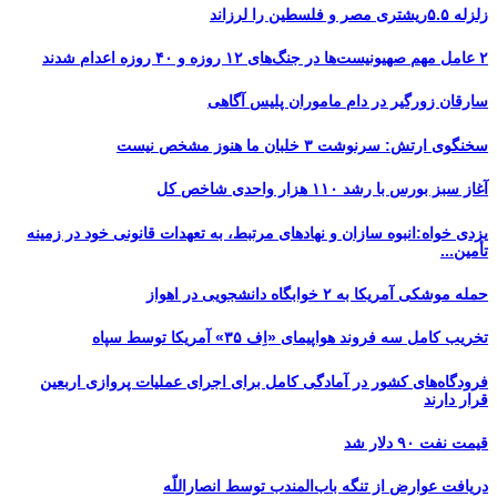
زلزله ۵.۵ریشتری مصر و فلسطین را لرزاند
۲ عامل مهم صهیونیست‌ها در جنگ‌های ۱۲ روزه و ۴۰ روزه اعدام شدند
سارقان زورگیر در دام ماموران پلیس آگاهی
سخنگوی ارتش: سرنوشت ۳ خلبان ما هنوز مشخص نیست
آغاز سبز بورس با رشد ۱۱۰ هزار واحدی شاخص کل
یزدی خواه:انبوه سازان و نهادهای مرتبط، به تعهدات قانونی خود در زمینه
تأمین...
حمله موشکی آمریکا به ۲ خوابگاه دانشجویی در اهواز
تخریب کامل سه فروند هواپیمای «اِف ۳۵» آمریکا توسط سپاه
فرودگاه‌های کشور در آمادگی کامل برای اجرای عملیات پروازی اربعین
قرار دارند
قیمت نفت ۹۰ دلار شد
دریافت عوارض از تنگه باب‌المندب توسط انصاراللّه