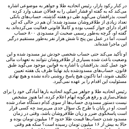
در کنار رکود بازار، رئیس اتحادیه طلا و جواهر به موضوعی اشاره
می‌کند که به گفته او فشار اصلی را به فعالان صنف وارد کرده
است. بذرافشان می‌گوید طی دو هفته گذشته، حساب‌های بانکی
تعداد زیادی از طلافروشان مسدود شده؛ آن هم در حالی که این
افراد دارای جواز کسب بوده و کاملاً قانونی فعالیت می‌کرده‌اند. به
گفته او، گرچه به‌طور رسمی صحبت از مسدودی ۸۰۰ حساب
است، اما در عمل بین پنج تا شش هزار نفر به‌طور مستقیم درگیر
این ماجرا شده‌اند.
او تأکید می‌کند حتی حساب شخصی خودش نیز مسدود شده و این
وضعیت باعث شده بسیاری از طلافروشان نتوانند به تعهدات مالی
خود عمل کنند. بذرافشان با اشاره به قوانین موجود می‌گوید طبق
قانون، حساب‌های مسدودشده باید نهایتاً ظرف یک هفته تعیین
تکلیف شوند، اما تاکنون هیچ پاسخ روشنی داده نشده و هیچ نهادی
مسئولیت این اقدام را بر عهده نمی‌گیرد.
رئیس اتحادیه طلا و جواهر می‌گوید اتحادیه بارها آمادگی خود را برای
شفاف‌سازی و رفع هرگونه ابهام اعلام کرده، اما هنوز مشخص
نیست دستور مسدودی حساب‌ها از سوی کدام دستگاه صادر شده
است. او در پایان با طرح یک سؤال جدی می‌پرسد چه کسی قرار
است پاسخگوی ضرر و زیان طلافروشان باشد، وقتی در زمان
مسدود شدن حساب‌ها قیمت طلا حدود ۱۳ میلیون تومان بوده و
حالا به بیش از ۱۶ میلیون تومان رسیده است؟ سکه هم وقتی