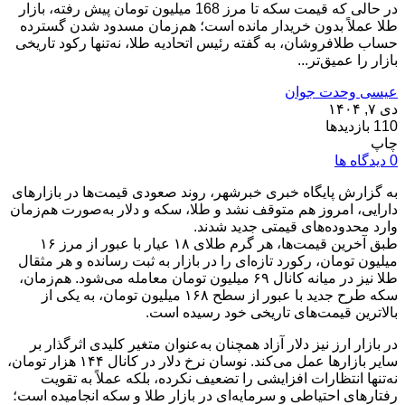
در حالی که قیمت سکه تا مرز 168 میلیون تومان پیش رفته، بازار
طلا عملاً بدون خریدار مانده است؛ هم‌زمان مسدود شدن گسترده
حساب‌ طلافروشان، به گفته رئیس اتحادیه طلا، نه‌تنها رکود تاریخی
بازار را عمیق‌تر...
عیسی وحدت جوان
دی ۷, ۱۴۰۴
110 بازدیدها
چاپ
0 دیدگاه ها
به گزارش پایگاه خبری خبرشهر، روند صعودی قیمت‌ها در بازارهای
دارایی، امروز هم متوقف نشد و طلا، سکه و دلار به‌صورت هم‌زمان
وارد محدوده‌های قیمتی جدید شدند.
طبق آخرین قیمت‌ها، هر گرم طلای ۱۸ عیار با عبور از مرز ۱۶
میلیون تومان، رکورد تازه‌ای را در بازار به ثبت رسانده و هر مثقال
طلا نیز در میانه کانال ۶۹ میلیون تومان معامله می‌شود. هم‌زمان،
سکه طرح جدید با عبور از سطح ۱۶۸ میلیون تومان، به یکی از
بالاترین قیمت‌های تاریخی خود رسیده است.
در بازار ارز نیز دلار آزاد همچنان به‌عنوان متغیر کلیدی اثرگذار بر
سایر بازارها عمل می‌کند. نوسان نرخ دلار در کانال ۱۴۴ هزار تومان،
نه‌تنها انتظارات افزایشی را تضعیف نکرده، بلکه عملاً به تقویت
رفتارهای احتیاطی و سرمایه‌ای در بازار طلا و سکه انجامیده است؛