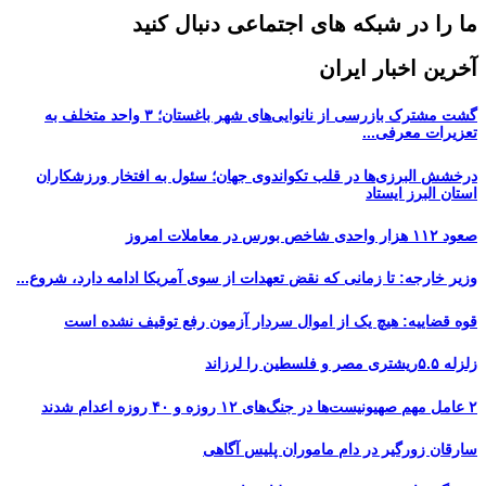
ما را در شبکه های اجتماعی دنبال کنید
آخرین اخبار ایران
گشت مشترک بازرسی از نانوایی‌های شهر باغستان؛ ۳ واحد متخلف به
تعزیرات معرفی...
درخشش البرزی‌ها در قلب تکواندوی جهان؛ سئول به افتخار ورزشکاران
استان البرز ایستاد
صعود ۱۱۲ هزار واحدی شاخص بورس در معاملات امروز
وزیر خارجه: تا زمانی که نقض تعهدات از سوی آمریکا ادامه دارد، شروع...
قوه قضاییه: هیچ یک از اموال سردار آزمون رفع توقیف نشده است
زلزله ۵.۵ریشتری مصر و فلسطین را لرزاند
۲ عامل مهم صهیونیست‌ها در جنگ‌های ۱۲ روزه و ۴۰ روزه اعدام شدند
سارقان زورگیر در دام ماموران پلیس آگاهی