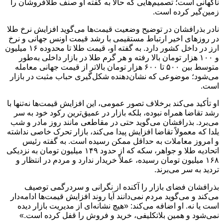
ناگهانی است؛ تصمیم‌هایی که حالا به گفته او صنف طلافروشان را
زمین‌گیر کرده است.
نادر بذرافشان در توضیح وضعیت قیمت‌ها می‌گوید افزایش نرخ طلا
در روزهای اخیر ارتباط مستقیمی با رشد قیمت اونس جهانی و نرخ
ارز در داخل کشور دارد. به گفته او، قیمت طلا تا محدوده ۱۶ میلیون
و ۱۰۰ هزار تومان بالا رفته و هر گرم طلا در بازار داخلی به‌طور
متوسط بین ۵۰۰ تا ۶۰۰ هزار تومان بالاتر از قیمت جهانی معامله
می‌شود؛ موضوعی که نشان‌دهنده شکل‌گیری حباب مثبت در بازار
است.
او تأکید می‌کند برخلاف تصور عمومی، این افزایش قیمت‌ها نه‌تنها با
رشد تقاضا همراه نبوده، بلکه بازار در عمیق‌ترین رکود خود به سر
می‌برد. بذرافشان می‌گوید حتی در مقاطعی مانند روز مادر و شب
یلدا که معمولاً تقاضا افزایش پیدا می‌کند، بازار تحرک خاصی نداشته
و امروز معاملات به حداقل ممکن رسیده است. به گفته رئیس
اتحادیه طلا و جواهر، سکه که از حدود ۱۴۹ میلیون تومان به نزدیکی
۱۶۸ میلیون تومان رسیده، عملاً خریدار ندارد و مردم در انتظار و
تردید به سر می‌برند.
بذرافشان فضای بازار را آکنده از نگرانی و سردرگمی توصیف
می‌کند و می‌گوید مردم نمی‌دانند آیا روند افزایش قیمت‌ها ادامه‌دار
است یا نه. او اضافه می‌کند: «هیچ نشانه‌ای از مدیریت بازار دیده
نمی‌شود و همین بلاتکلیفی، خرید و فروش را قفل کرده است.»