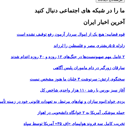
ما را در شبکه های اجتماعی دنبال کنید
آخرین اخبار ایران
قوه قضاییه: هیچ یک از اموال سردار آزمون رفع توقیف نشده است
زلزله ۵.۵ریشتری مصر و فلسطین را لرزاند
۲ عامل مهم صهیونیست‌ها در جنگ‌های ۱۲ روزه و ۴۰ روزه اعدام شدند
سارقان زورگیر در دام ماموران پلیس آگاهی
سخنگوی ارتش: سرنوشت ۳ خلبان ما هنوز مشخص نیست
آغاز سبز بورس با رشد ۱۱۰ هزار واحدی شاخص کل
یزدی خواه:انبوه سازان و نهادهای مرتبط، به تعهدات قانونی خود در زمینه تأمین
حمله موشکی آمریکا به ۲ خوابگاه دانشجویی در اهواز
تخریب کامل سه فروند هواپیمای «اِف ۳۵» آمریکا توسط سپاه