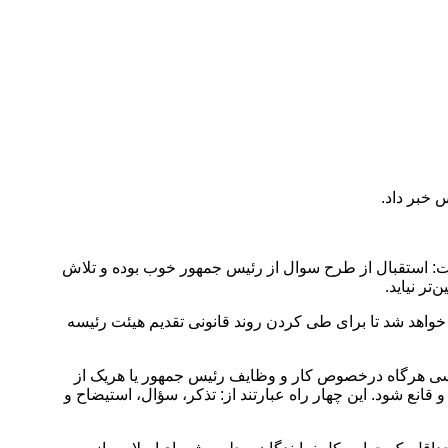
خبر داد.
ی ۷۳ نماینده نیاز است تا فرایند سوال آغاز شود، گفت: استقبال از طرح سوال از رئیس جمهور خوب بوده و تلاش
 خواهد شد تا برای طی کردن روند قانونی تقدیم هیئت رئیسه
 ۱۹۷ آیین‌نامه داخلی مجلس که در اردیبهشت‌ماه سال ۹۱ به تصویب رسید و بر اساس اصل ۸۸ قانون اساسی هرگاه درخصوص کار و وظایف رئیس جمهور یا هریک از
و قانع شود. این چهار راه عبارتند از: تذکر، سؤال، استیضاح و