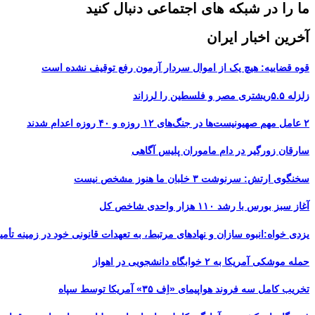
ما را در شبکه های اجتماعی دنبال کنید
آخرین اخبار ایران
قوه قضاییه: هیچ یک از اموال سردار آزمون رفع توقیف نشده است
زلزله ۵.۵ریشتری مصر و فلسطین را لرزاند
۲ عامل مهم صهیونیست‌ها در جنگ‌های ۱۲ روزه و ۴۰ روزه اعدام شدند
سارقان زورگیر در دام ماموران پلیس آگاهی
سخنگوی ارتش: سرنوشت ۳ خلبان ما هنوز مشخص نیست
آغاز سبز بورس با رشد ۱۱۰ هزار واحدی شاخص کل
یزدی خواه:انبوه سازان و نهادهای مرتبط، به تعهدات قانونی خود در زمینه تأمین
حمله موشکی آمریکا به ۲ خوابگاه دانشجویی در اهواز
تخریب کامل سه فروند هواپیمای «اِف ۳۵» آمریکا توسط سپاه