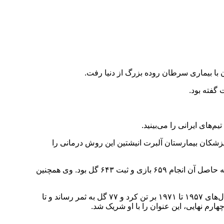
زشکان بیمارستان آلبرت انیشتین این روش درمانی را
پله که متولد ۲۳ اکتبر ۱۹۴۰ در شهر میناس گرایس بود، فوتبال خود را در باشگاه سانتوس آغاز کرد و ۱۹ فصل برای این تیم به میدان رفت که حاصل آن انجام ۶۵۹ بازی و ثبت ۶۴۳ گل بود. وی همچنین
اسطوره فقید فوتبال برزیل که بسیاری از کارشناسان از او به عنوان بهترین بازیکن تاریخ فوتبال یاد می‌کنند، ۹۲ بار پیراهن سلسائو را بین سال‌های ۱۹۵۷ تا ۱۹۷۱ بر تن کرد و ۷۷ گل به ثمر رساند و تا
ارم نهایی، این عنوان را با او شریک شد.