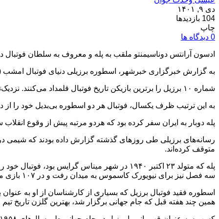
دی ۹, ۱۴۰۱
104 بازدیدها
چاپ
0 دیدگاه ها
ادسون آرانتس دوناسیمنتو ملقب به پله و معروف به سلطان فوتبال 
به گزارش خبرگزاری خبرشهر، اسطوره برزیلی دنیای فوتبال امشب (پنجشنبه ۸ دی) در ۸۲ سالگی و پس از چند سال دست و پنجه نرم کردن با بیماری سرطان روده
شماره ۱۰ برزیل را برترین بازیکن تاریخ فوتبال قلمداد می‌کنند. نزدیک‌ترین رقیب او دیه‌گو آرماندو مارادونا از آرژانتین سال گذشته بدرود حیات گفته بود.
به این ترتیب ظرف یکسال، فوتبال هر دو اسطوره بی‌بدیل خود را از دس
پله دوبار به ایران سفر کرده بود که هردو مرتبه پیش از وقوع انقلاب سال ۵۷ در ایران بود. عکس‌هایی از این سفر خاطره انگیز و بازی مقابل تیم‌های ایرانی را 
رسانه‌های برزیلی طی روزهای گذشته گزارش داده بودند که شیمی درم
متوقف کرده‌اند.
سه فصل نیز برای نیویورک کاسموس به میدان رفت و در ۱۰۷ بازی موفق به زدن ۶۶ گل شد.
همین چند هفته قبل که جام جهانی برگزار شد، بهترین گلزن تاریخ تیم م
کسب سه عنوان قهرمانی با برزیل در جام جهانی طی سال‌های ۱۹۵۸، ۱۹۶۲ و ۱۹۷۰ از جمله افتخارات این بازیکن بزرگ بود.