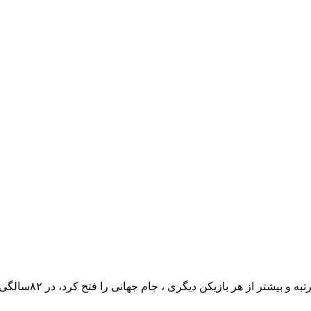
ازیکن دیگری ، جام جهانی را فتح کرد، در ۸۲سالگی سرانجام مقابل سرطان تسلیم...