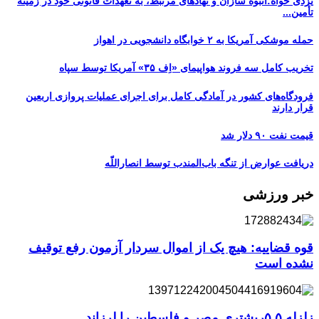
یزدی خواه:انبوه سازان و نهادهای مرتبط، به تعهدات قانونی خود در زمینه
تأمین...
حمله موشکی آمریکا به ۲ خوابگاه دانشجویی در اهواز
تخریب کامل سه فروند هواپیمای «اِف ۳۵» آمریکا توسط سپاه
فرودگاه‌های کشور در آمادگی کامل برای اجرای عملیات پروازی اربعین
قرار دارند
قیمت نفت ۹۰ دلار شد
دریافت عوارض از تنگه باب‌المندب توسط انصاراللّه
خبر ورزشی
قوه قضاییه: هیچ یک از اموال سردار آزمون رفع توقیف
نشده است
زلزله ۵.۵ریشتری مصر و فلسطین را لرزاند