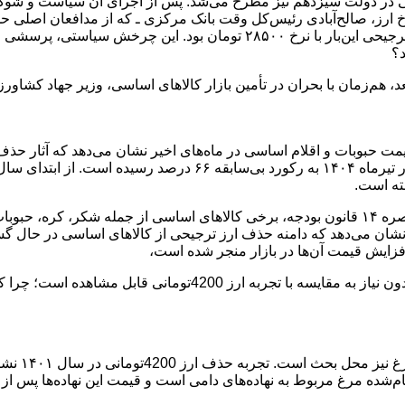
 یادآور استدلال‌هایی است که پیش از حذف ارز 4200تومانی در دولت سیزدهم نیز مطرح می‌شد. پس ا
 ارز، صالح‌آبادی رئیس‌کل وقت بانک مرکزی ـ که از مدافعان اصلی ح
او شد؛ در حالی که مأموریت اصلی وی تثبیت نرخ ارز و بازگشت ارز ترجیحی این‌ب
د؟
بعد، هم‌زمان با بحران در تأمین بازار کالاهای اساسی، وزیر جهاد کش
شته است.
ند. مقایسه این مصوبه با تصمیم مشابه دولت در اردیبهشت ۱۴۰۲ نشان می‌دهد که دامنه حذف ارز ترجی
ه افزایش قیمت آن‌ها در بازار منجر شده است،
به این ترتیب، تبعات حذف تدریجی ارز ترجیحی 28500تومانی امروز بدون ن