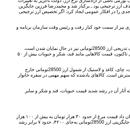
ز اجرای آن سیاست و شوک تورمی ناشی از آزادسازی نرخ ارز، دولت ناگزیر به تغییرات
ذف ارز ترجیحی بود ـ برکنار شد و محمدرضا فرزین جایگزین
ار با نرخ ۲۸۵۰۰ تومان بود. این چرخش سیاستی، پرسشی جدی را در افکار عمومی ایجاد کرد: اگر تخصیص ارز ترجیحی
اورزی نیز از سمت خود کنار رفت و رئیس وقت سازمان برنامه و
اما جدای از یادآوری تبعات حذف ارز 4200تومانی، رشد سرسام‌آور قیمت حبوبات و اقلام اساسی در ماه‌های اخیر نشان می‌دهد که آثار حذف تدریجی ارز 28500تومانی نیز در حال نمایان شدن است.
طبق گزارش مرکز آمار، نرخ تورم سالانه گروه سبزیجات و حبوبات در تیرماه ۱۴۰۴ به رکورد بی‌سابقه ۶۶ درصد رسیده است. از ابتدای سال تاکنون، قیمت کالاهایی مانند قند، شکر و حبوبات بیش از ۵۰
بر اساس مصوبه دولت در ۱۲ اردیبهشت ۱۴۰۳ به‌استناد بند «الف» تبصره ۱۴ قانون بودجه، برخی کالاهای اساسی از جمله شکر، کره، حبوبات، چای، کاغذ و لاستیک از شمول ارز 28500تومانی خارج
حی از کالاهای اساسی در حال گسترش است. کالاهای یادشده که سهم مهمی در سفره خانوار
یاز به مقایسه با تجربه ارز 4200تومانی قابل مشاهده است؛ چرا که آثار آن در رشد شدید قیمت حبوبات، قند و شکر و سایر
در بخش دیگری از این موضوع، اصابت ارز ترجیحی به زنجیره تولید مرغ نیز محل بحث است. تجربه حذف ارز 4200تومانی در سال ۱۴۰۱ نشان داد قیمت مرغ از حدود ۳۰ هزار تومان به بیش از ۱۰۰ هزار
تومان افزایش یافت، این در حالی است که بیش از ۷۰ درصد هزینه تمام‌شده مرغ مربوط به نهاده‌های دامی است و قیمت این نهاده‌ها پس از جایگزینی ارز 28500تومانی به‌جای ۴۲۰۰، حدود ۷ برابر رشد