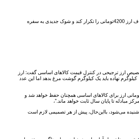
در حالی زمزمه حذف ارز 28500تومانی در بودجه سال آینده شنیده می‌شود که کارشناسان هشدار می‌دهند این تصمیم می‌تواند تجربه تلخ حذف ارز 4200تومانی را تکرار کند و شوک جدیدی به سفره
خصیص ارز ترجیحی در کنترل قیمت کالاهای اساسی گفت: ارز
28500تومانی برای واردات برنج می‌دهیم تا برنج 60هزارتومانی به مردم برسد، اما قیمت آن در بازار به ۱۵۰ هزار تومان رسیده است. هر ۱.۴ کیلوگرم نهاده باید یک کیلوگرم گوشت مرغ بدهد اما این عدد
وجه به اینکه معاون ارزی بانک مرکزی اخیراً در نشستی از تثبیت ارز ۲۸۵۰۰ برای کالاهای اساسی خبر داد و عنوان کرده بود؛ “نرخ 28500تومانی ارز برای کالاهای اساسی همچنان حفظ خواهد شد و
ز مبادله تا پایان سال ثابت خواهد ماند.”،
ی‌رسد با توجه به صحبت‌های امروز رئیس سازمان برنامه و بودجه، زمزمه‌های حذف ارز 28500تومانی در بودجه سال ۱۴۰۵ نیز شنیده می‌شود، بااین‌حال، پیش از هر تصمیمی لازم است