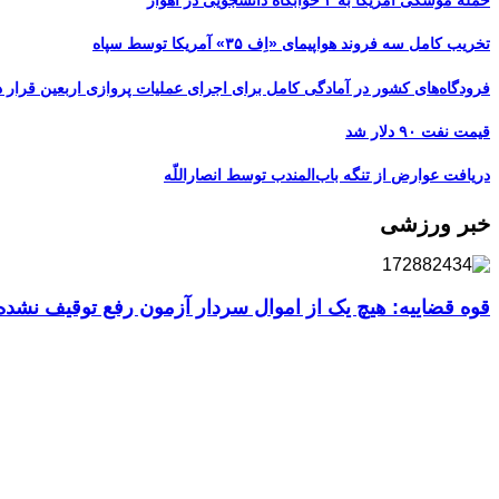
تخریب کامل سه فروند هواپیمای «اِف ۳۵» آمریکا توسط سپاه
فرودگاه‌های کشور در آمادگی کامل برای اجرای عملیات پروازی اربعین قرار د
قیمت نفت ۹۰ دلار شد
دریافت عوارض از تنگه باب‌المندب توسط انصاراللّه
خبر ورزشی
قوه قضاییه: هیچ یک از اموال سردار آزمون رفع توقیف نشد