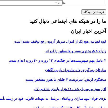
ما را در شبکه های اجتماعی دنبال کنید
آخرین اخبار ایران
قوه قضاییه: هیچ یک از اموال سردار آزمون رفع توقیف نشده است
زلزله ۵.۵ریشتری مصر و فلسطین را لرزاند
۲ عامل مهم صهیونیست‌ها در جنگ‌های ۱۲ روزه و ۴۰ روزه اعدام شدند
سارقان زورگیر در دام ماموران پلیس آگاهی
سخنگوی ارتش: سرنوشت ۳ خلبان ما هنوز مشخص نیست
آغاز سبز بورس با رشد ۱۱۰ هزار واحدی شاخص کل
یزدی خواه:انبوه سازان و نهادهای مرتبط، به تعهدات قانونی خود در زمینه تأمین
حمله موشکی آمریکا به ۲ خوابگاه دانشجویی در اهواز