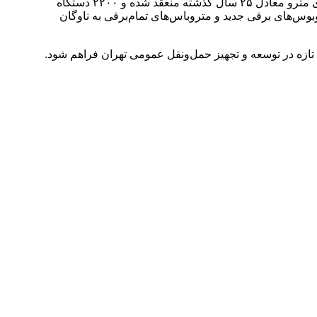
معاون شهردار تهران با اشاره به عملکرد مدیریت شهری در حوزه مترو و اتوبوسرانی خاطرنشان کرد: در دوره فعلی، قرارداد تأمین واگن‌های مترو معادل ۲۵ سال گذشته منعقد شده و ۲۲۰۰ دستگاه
وبوس‌های برقی جدید و متروباس‌های تمام‌برقی به ناوگان
ی تازه در توسعه و تجهیز حمل‌ونقل عمومی تهران فراهم شود.