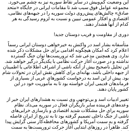
این وضعیت کم‌وبیش در سایر نقاط سوریه نیز به چشم می‌خورد.
مجموعه عوامل فوق سبب شد تا مقامات ایرانی در جایگاه «متحد
صادق» چالش‌های پیش‌روی دولت سوریه را در جبهه‌های نظامی،
اقتصادی و افکار عمومی تبیین و نسبت به لزوم رسیدگی به هر
کدام از آنها هشدار دهند.
دوری از مقاومت و فریب دوستان جدید!
متأسفانه بشار اسد در واکنش به خیرخواهی دوستان ایرانی رسماً
اعلام کرد که امکان هیچگونه اقدامی برای حل مشکلات ذکر شده
ندارد. وی همچنین مدعی شد که تروریست‌ها توان جنگ گسترده
نداشته و در صورت آغاز حرکت نظامی با یکدیگر درگیر خواهند شد.
این تحلیل ناصحیح بیش از آنکه ناشی از اشراف اطلاعاتی یا اطمینان
از جبهه داخلی باشد، بهانه‌ای برای کاهش نقش ایران در تحولات شام
بود. پیش از این اسد به درخواست کشورهای عربی از بسیاری از
فرماندهان قدیمی ایران خواسته بود تا به مأموریت خود در این
کشور پایان دهند.
تغییر ادبیات اسد و بی‌توجهی وی نسبت به هشدارهای ایران خبر از
وعده‌های فریبنده سایر بازیگران فعال در سوریه می‌داد. نظام
سوریه برای حل مشکلات شدید اقتصادی و بازسازی خرابی‌های
ناشی از جنگ داخلی تصمیم گرفته بود تا به تدریج از ایران فاصله
گرفته و به سمت آمریکا و کشورهای محافظه‌کار سنی گرایش پیدا
کند. ظاهراً در روزهای ابتدایی آغاز حرکت تروریست‌ها به سمت