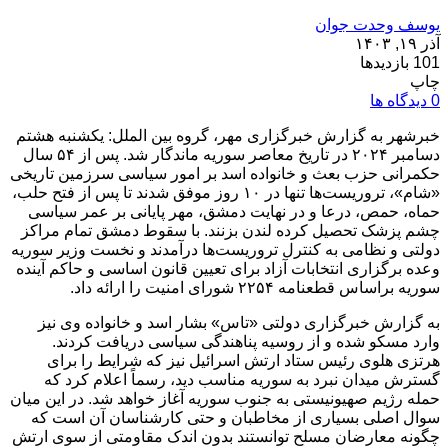
یوسف وحدت جوان
آذر ۱۹, ۱۴۰۳
101 بازدیدها
چاپ
0 دیدگاه ها
خبرشهر به گزارش خبرگزاری مهر، گروه بین الملل: یکشنبه هشتم
دسامبر ۲۰۲۴ در تاریخ معاصر سوریه ماندگار شد. پس از ۵۴ سال
حکمرانی حزب بعث و خانواده اسد بر امور سیاسی سرزمین تاریخی
«شام»، تروریست‌ها تنها در ۱۰ روز موفق شدند تا پس از فتح حلب،
حماه، حمص، درعا و در نهایت دمشق، مهر پایانی بر عمر سیاسی
چشم پزشک تحصیل کرده لندن بزنند. با سقوط دمشق تمام مراکز
دولتی و نظامی به کنترل تروریست‌ها درآمدند و نخست وزیر سوریه
وعده برگزاری انتخابات آزاد برای تعیین قانون اساسی و حاکم آینده
سوریه براساس قطعنامه ۲۲۵۴ شورای امنیت را ارائه داد.
به گزارش خبرگزاری دولتی «تاس» بشار اسد و خانواده وی نیز
وارد مسکو شده و از روسیه پناهندگی سیاسی دریافت کردند.
هرتزی هلوی رئیس ستاد ارتش اسرائیل نیز که شرایط را برای
گسترش میدان نبرد به سوریه مناسب دید، رسماً اعلام کرد که
حمله رژیم صهیونیستی به جنوب سوریه آغاز خواهد شد. در این میان
سوال اصلی بسیاری از مخاطبان و حتی کارشناسان آن است که
چگونه معارضان مسلح توانستند بدون اندک مقاومتی از سوی ارتش