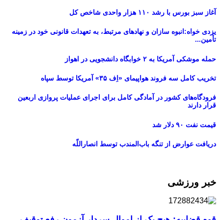
آغاز سبز بورس با رشد ۱۱۰ هزار واحدی شاخص کل
یزدی خواه:انبوه سازان و نهادهای مرتبط، به تعهدات قانونی خود در زمینه
تأمین...
حمله موشکی آمریکا به ۲ خوابگاه دانشجویی در اهواز
تخریب کامل سه فروند هواپیمای «اِف ۳۵» آمریکا توسط سپاه
فرودگاه‌های کشور در آمادگی کامل برای اجرای عملیات پروازی اربعین
قرار دارند
قیمت نفت ۹۰ دلار شد
دریافت عوارض از تنگه باب‌المندب توسط انصاراللّه
خبر ورزشی
قوه قضاییه: هیچ یک از اموال سردار آزمون رفع توقیف