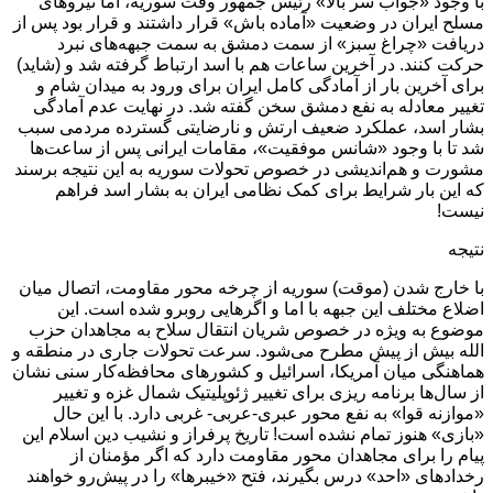
با وجود «جواب سر بالا» رئیس جمهور وقت سوریه، اما نیروهای
مسلح ایران در وضعیت «آماده باش» قرار داشتند و قرار بود پس از
دریافت «چراغ سبز» از سمت دمشق به سمت جبهه‌های نبرد
حرکت کنند. در آخرین ساعات هم با اسد ارتباط گرفته شد و (شاید)
برای آخرین بار از آمادگی کامل ایران برای ورود به میدان شام و
تغییر معادله به نفع دمشق سخن گفته شد. در نهایت عدم آمادگی
بشار اسد، عملکرد ضعیف ارتش و نارضایتی گسترده مردمی سبب
شد تا با وجود «شانس موفقیت»، مقامات ایرانی پس از ساعت‌ها
مشورت و هم‌اندیشی در خصوص تحولات سوریه به این نتیجه برسند
که این بار شرایط برای کمک نظامی ایران به بشار اسد فراهم
نیست!
نتیجه
با خارج شدن (موقت) سوریه از چرخه محور مقاومت، اتصال میان
اضلاع مختلف این جبهه با اما و اگرهایی روبرو شده است. این
موضوع به ویژه در خصوص شریان انتقال سلاح به مجاهدان حزب
الله بیش از پیش مطرح می‌شود. سرعت تحولات جاری در منطقه و
هماهنگی میان آمریکا، اسرائیل و کشورهای محافظه‌کار سنی نشان
از سال‌ها برنامه ریزی برای تغییر ژئوپلیتیک شمال غزه و تغییر
«موازنه قوا» به نفع محور عبری-عربی- غربی دارد. با این حال
«بازی» هنوز تمام نشده است! تاریخ پرفراز و نشیب دین اسلام این
پیام را برای مجاهدان محور مقاومت دارد که اگر مؤمنان از
رخدادهای «احد» درس بگیرند، فتح «خیبرها» را در پیش‌رو خواهند