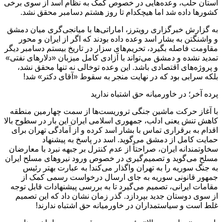
استان حلب، وعده‌هایی در خصوص کمک به نظام اسد از سوی برخی
کشورها داده شد اما هیچکدام تا روز هشتم دسامبر محقق نشد.
به گزارش خبرگزاری رویترز، اماراتی‌ها با میانجی‌گری میان دمشق
و واشنگتن به بشار اسد وعده داده بودند که اگر از ایران و محور
مقاومت فاصله بگیرد، تحریم‌های سزار در تاریخ بیستم دسامبر دیگر
تمدید نشده و دمشق می‌تواند با آزادی کامل میزبان «دلارهای نفتی»
و پروژه‌های اقتصادی باشد. این وعده توخالی نه تنها محقق نشد،
بلکه سرابی بود که در نهایت منجر به سقوط «آقای دکتر» شد!
پرده آخر؛ در خاورمیانه حق اشتباه ندارید
با آغاز حرکت ماشین جنگی تروریست‌ها از سمت چهارمین منطقه
کاهش تنش یعنی ادلب، جمهوری اسلامی ایران این بار در سطوح بالا
اقدام به برقراری تماس با بشار اسد کرده و از آمادگی تهران برای
حمایت کامل از دمشق می‌گوید. اسد در پاسخ به پیشنهاد
سخاوتمندانه ایران، صراحتاً از عدم کنترل بر جبهه نبرد با معارضان
مسلح می‌گوید و تصمیم‌گیری در خصوص ورود نیروهای مسلح ایران
به جنگ سوریه را به تهران واگذار می‌کند! به عبارت بهتر رئیس
جمهور قانونی سوریه به جای ارسال درخواست رسمی کمک از
مقامات ایرانی، تصمیم می‌گیرد تا به بررسی پیشنهادات قابل توجه
از سوی دوستان جدید بپردازد. گذر زمان نشان داد که این تصمیم
غلط است و سیاستمداران در خاورمیانه حق اشتباه ندارند!