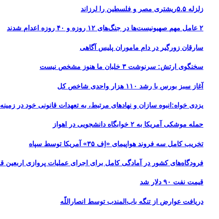
زلزله ۵.۵ریشتری مصر و فلسطین را لرزاند
۲ عامل مهم صهیونیست‌ها در جنگ‌های ۱۲ روزه و ۴۰ روزه اعدام شدند
سارقان زورگیر در دام ماموران پلیس آگاهی
سخنگوی ارتش: سرنوشت ۳ خلبان ما هنوز مشخص نیست
آغاز سبز بورس با رشد ۱۱۰ هزار واحدی شاخص کل
یزدی خواه:انبوه سازان و نهادهای مرتبط، به تعهدات قانونی خود در زمینه ت
حمله موشکی آمریکا به ۲ خوابگاه دانشجویی در اهواز
تخریب کامل سه فروند هواپیمای «اِف ۳۵» آمریکا توسط سپاه
فرودگاه‌های کشور در آمادگی کامل برای اجرای عملیات پروازی اربعین قرا
قیمت نفت ۹۰ دلار شد
دریافت عوارض از تنگه باب‌المندب توسط انصاراللّه