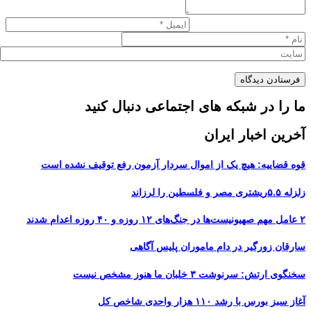
ما را در شبکه های اجتماعی دنبال کنید
آخرین اخبار ایران
قوه قضاییه: هیچ یک از اموال سردار آزمون رفع توقیف نشده است
زلزله ۵.۵ریشتری مصر و فلسطین را لرزاند
۲ عامل مهم صهیونیست‌ها در جنگ‌های ۱۲ روزه و ۴۰ روزه اعدام شدند
سارقان زورگیر در دام ماموران پلیس آگاهی
سخنگوی ارتش: سرنوشت ۳ خلبان ما هنوز مشخص نیست
آغاز سبز بورس با رشد ۱۱۰ هزار واحدی شاخص کل