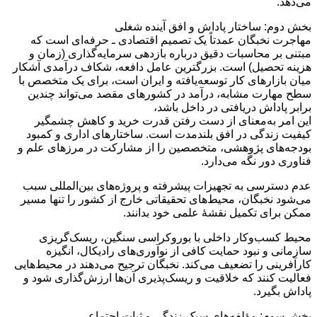
می‌دهد.
بخش دوم: ساختار پاداش و افق آینده شغلی
مهاجرت نخبگان عمدتاً یک تصمیم اقتصادی ـ حرفه‌ای است که
مبتنی بر محاسبات دقیق درباره بازدهی سرمایه‌گذاری (زمان و
هزینه تحصیل) است. بزرگترین عامل دافعه، شکاف درآمدی آشکار
میان بازارهای کار توسعه‌یافته و ایران است، برای یک متخصص با
سطح مهارت مشابه، درآمد در کشورهای مقصد می‌تواند چندین
برابر پاداش دریافتی در داخل باشد،
این امر به‌معنای از دست رفتن قدرت خرید و کاهش چشمگیر
کیفیت زندگی در افق بلندمدت است. ساختارهای اداری و کمبود
بودجه‌های پژوهشی، متخصصین را از مشارکت در مرزهای علم و
فناوری دور نگه می‌دارد.
عدم دسترسی به تجهیزات پیشرفته و پروژه‌های بین‌المللی سبب
می‌شود نخبگان، محیط‌های تحقیقاتی خارج از کشور را تنها مسیر
ممکن برای تکمیل نقشهٔ علمی خود بدانند.
محیط کسب‌وکار داخلی با بوروکراسی سنگین، ریسک‌گریزی
سازمانی و نبود حمایت کافی از نوآوری‌های رادیکال، انگیزه
کارآفرینی را تضعیف می‌کند. نخبگان ترجیح می‌دهند در محیط‌هایی
فعالیت کنند که خلاقیت و ریسک‌پذیری آن‌ها ارزش‌گذاری شود و
پاداش بگیرد.
بخش سوم: مؤلفه‌های سبک زندگی و ثبات اجتماعی