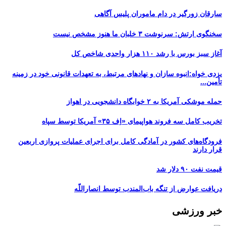
سارقان زورگیر در دام ماموران پلیس آگاهی
سخنگوی ارتش: سرنوشت ۳ خلبان ما هنوز مشخص نیست
آغاز سبز بورس با رشد ۱۱۰ هزار واحدی شاخص کل
یزدی خواه:انبوه سازان و نهادهای مرتبط، به تعهدات قانونی خود در زمینه
تأمین...
حمله موشکی آمریکا به ۲ خوابگاه دانشجویی در اهواز
تخریب کامل سه فروند هواپیمای «اِف ۳۵» آمریکا توسط سپاه
فرودگاه‌های کشور در آمادگی کامل برای اجرای عملیات پروازی اربعین
قرار دارند
قیمت نفت ۹۰ دلار شد
دریافت عوارض از تنگه باب‌المندب توسط انصاراللّه
خبر ورزشی