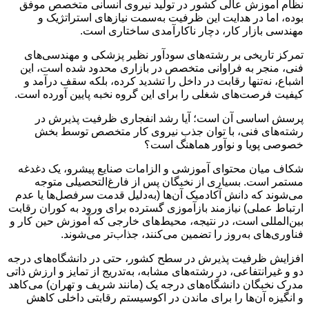
نظام آموزش عالی کشور در تولید نیروی انسانی متخصص موفق
بوده، اما در هدایت این ظرفیت به‌سمت نیازهای استراتژیک و
مهندسی بازار کار، دچار ناکارآمدی ساختاری است.
تمرکز تاریخی بر رشته‌های سودآور نظیر پزشکی و مهندسی‌های
فنی، منجر به فراوانی متخصص در بازاری محدود شده است، این
اشباع، نه‌تنها رقابت در داخل را تشدید کرده، بلکه سقف درآمد و
کیفیت فرصت‌های شغلی را برای این گروه نخبه پایین آورده است.
پرسش اساسی آن است؛ آیا رشد انفجاری ظرفیت پذیرش در
رشته‌های فنی، با توان جذب نیروی کار متخصص توسط بخش
خصوصی پویا و نوآور هماهنگ است؟
شکاف میان محتوای آموزشی و الزامات صنایع پیشرو، یک دغدغه
مستمر است. بسیاری از نخبگان پس از فارغ‌التحصیلی متوجه
می‌شوند که دانش آکادمیک آن‌ها (به‌دلیل قدمت سرفصل‌ها یا عدم
ارتباط عملی) نیازمند بازآموزی گسترده برای ورود به کوران رقابت
بین‌المللی است، در نتیجه، محیط‌های خارجی که آموزش حین کار و
فناوری‌های به‌روز را تضمین می‌کنند، جذاب‌تر می‌شوند.
افزایش ظرفیت پذیرش در سطح کشور، حتی در دانشگاه‌های درجه
دو و غیرانتفاعی، در رشته‌های مشابه، به‌تدریج از تمایز و ارزش ذاتی
مدرک نخبگان دانشگاه‌های درجه یک (مانند شریف و تهران) می‌کاهد
و انگیزه آن‌ها را برای ماندن در اکوسیستم رقابتی داخلی کاهش