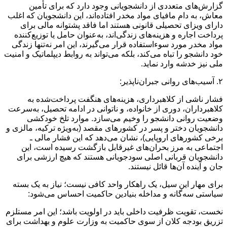
گزارش‌های متعددی از دانشجویانی وجود دارد که برای تأمین
معاش، به دام مافیای مواد مخدر افتاده‌اند، این دانشجویان که اغلب
دارای ویزای تحصیلی قانونی هستند اما فاقد پشتوانه مالی برای
پرداخت اجاره و هزینه‌های زندگی‌اند، به‌عنوان حامل یا توزیع‌کننده
مواد مخدر مورد سوءاستفاده قرار می‌گیرند، این امر نه‌تنها زندگی
خود دانشجو را تباه می‌کند، بلکه می‌تواند به روابط دیپلماتیک و امنیت
ملی نیز خدشه وارد نماید.
۲. آسیب‌های روانی جبران‌ناپذیر:
فشار ناشی از کلاهبرداری، هزینه‌های هنگفت پرداخت‌شده به
کلاهبرداران، دوری از خانواده، و ناتوانی در ادامه تحصیل، به‌سرعت
وضعیت روانی دانشجو را وخیم می‌سازد. موارد تلخ خودکشی
دانشجویان دختر و پسر در کشورهای مقصد (به‌ویژه ترکیه، مالزی و
برخی کشورهای اروپایی)، نشان می‌دهد که این فشار مالی ـ
اجتماعی به مرز بحران‌های غیرقابل بازگشت رسیده است، این
دانشجویان قربانی اصلی سودجویانی هستند که هیچ ارزشی برای
جان و آینده آن‌ها قائل نیستند.
برای مهار این سیل، یک راهکار واحد کافی نیست؛ نیاز به یک بسته
سیاستی سه‌گانه و مداخله بنیادین حاکمیت احساس می‌شود:
نخست، تقویت ظرفیت داخلی باید در اولویت باشد؛ این امر مستلزم
تزریق بودجه کلان از سوی حاکمیت به وزارت علوم و بهداشت برای