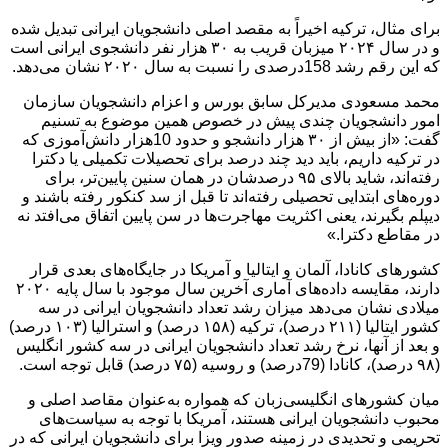
برای مثال، ترکیه اخیراً به مقصد اصلی دانشجویان ایرانی تبدیل شده
و در سال ۲۰۲۴ میزبان قریب به ۳۰ هزار نفر دانشجوی ایرانی است
که این رقم رشد 158درصدی را نسبت به سال ۲۰۲۰ نشان می‌دهد.
محمد مسعودی مدیرکل سابق بورس و اعزام دانشجویان سازمان
امور دانشجویان چندی پیش در خصوص همین موضوع به تسنیم
گفت: «از بیش از ۳۰ هزار دانشجو و حدود 10هزار دانش‌آموزی که
در ترکیه داریم، باید دید چند درصد برای تحصیلات تکمیلی یا دکترا
رفته‌اند، شاید بالای ۹۵ درصدشان در همان سنین پایین‌تر، برای
دوره‌های ابتدایی تحصیلی رفته‌اند تا قبل از سد کنکور رفته باشند و
دیپلم بگیرند، یعنی اکثریت مهاجرت‌ها در سن پایین اتفاق می‌افتد نه
در مقاطع دکترا.»
کشورهای کانادا، آلمان و ایتالیا و آمریکا در جایگاه‌های بعدی قرار
دارند، مقایسه داده‌های آماری آخرین سال موجود با سال پایه ۲۰۲۰
میلادی نشان می‌دهد میزان رشد تعداد دانشجویان ایرانی در سه
کشور ایتالیا (۲۱۱ درصد)، ترکیه (۱۵۸ درصد) و استرالیا (۱۰۳ درصد)
و بعد از آنها، نرخ رشد تعداد دانشجویان ایرانی در سه کشور انگلیس
(۹۸ درصد)، کانادا (79درصد) و روسیه (۷۵ درصد) قابل توجه است.
میان کشورهای انگلیسی‌زبان که همواره به‌عنوان مقاصد اصلی و
محبوب دانشجویان ایرانی هستند، آمریکا با توجه به سیاست‌های
تحریمی و تحدیدی در زمینه صدور ویزا برای دانشجویان ایرانی که در