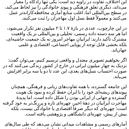
این اختلاف، تفاوت در زاویه دید است: یکی تنها زادگاه را معیار
می‌داند، دیگری تعلق فرهنگی و پیوند خانوادگی را نیز لحاظ می‌کند،
در سطح بین‌المللی اما، اغلب منابع آماری محافظه‌کارانه‌تر عمل
می‌کنند و معمولاً فقط نسل اول مهاجران را ثبت می‌کنند.
در این چارچوب، عددی در بازهٔ ۱.۷ تا ۲ میلیون نفر تکرار می‌شود،
اما هر سه دسته داده رسمی، تحلیلی و بین‌المللی بر یک واقعیت
مشترک تأکید دارند: ایرانیانِ مهاجر امروز نه یک جمعیت حاشیه‌ای،
بلکه بخشی قابل توجه از پویایی اجتماعی، اقتصادی و علمی
جهان‌اند.
اگر بخواهیم تصویری معتدل و واقعی ترسیم کنیم، می‌توان گفت:
نزدیک به چهار میلیون ایرانی در خارج از کشور زندگی می‌کنند که در
صورت احتساب نسل‌های بعدی، این عدد تا دو یا سه برابر افزایش
می‌یابد.
این جامعه گسترده، با همه تفاوت‌های زبانی و فرهنگی، همچنان
پیوندهای ریشه‌ای خود را با ایران حفظ کرده و نمود یک هویت
گسترده و جهانی از ایرانی بودن را شکل داده است، اما پدیدهٔ
مهاجرت ایرانیان در دهه‌ٔ اخیر، چهره‌ای تازه و پررنگ‌تر به خود گرفته
است؛ چهره‌ای که دیگر صرفاً اقتصادی یا خانوادگی نیست، بلکه
بیش از پیش، چهره‌ای دانشگاهی و پژوهشی یافته است.
آمارهای رسمی و مشاهدات میدانی نشان می‌دهد که طی سال‌های