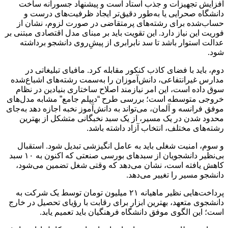
افزایش تجهیزات و جذب استاد است و پیشنهاد جسورانه ساخت
دانشگاه صحرایی یا به‌طور دقیق‌تر ایجاد ظرفیت‌های درست و
حساب‌شده برای رشته‌های پرمتقاضی در صورت لزوم، نشان از
فوریت این نیاز دارد. این تقویت باید بر مبنای مدل اقتصادی مبتنی بر
عدالت استوار باشد تا سد نابرابری از پیشِ‌روی دانشجو برداشته
شود.
دوم، باید با فضای کاذب کنکور مقابله کرد. مافیای تبلیغاتی در
مدارس غیرانتفاعی، دانش‌آموزان را به‌سمت رشته‌های اشباع‌شده
سوق داده است، این امر نیازمند اصلاح ساختاری بنیادین در نظام
خروجی متوسطه است؛ بررسی طرح “دیپلم جامع” مشابه مدل‌های
موفق فرانسه و آلمان، می‌تواند به دانش‌آموز نخبه اجازه دهد به‌جای
محدود شدن در یک مسیر، از یک سبد نخبگانی متشکل از بهترین
رشته‌های مختلف، انتخاب آزاد داشته باشد.
و سوم، امنیت شغلی باید به عامل انگیزشی تبدیل شود. استقبال
بی‌نظیر دانشجویان از سبدهای بورسی صنعتی که اکنون به ۱۰ سبد
کاهش یافته است، نشان می‌دهد که وقتی شغل تضمین می‌شود،
دانشجو مسیر را تغییر می‌دهد.
پرداخت‌هایی نظیر ماهیانه ۲۱ میلیون تومان توسط یک شرکت به
دانشجوی متعهد، بهترین ابزار برای رقابت با رؤیای تحصیل در خارج
است؛ این الگوی موفق دانشگاه فرهنگیان باید تعمیم یابد.