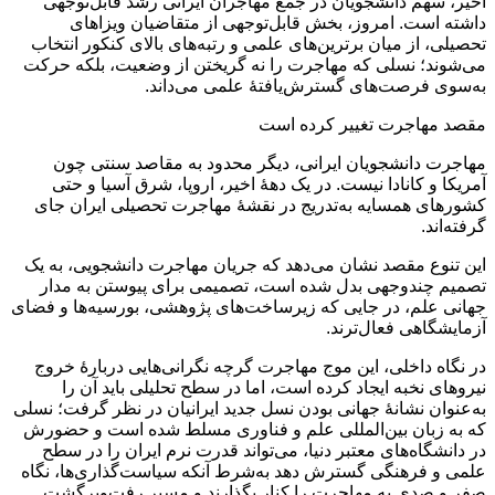
اخیر، سهم دانشجویان در جمع مهاجران ایرانی رشد قابل‌توجهی
داشته است. امروز، بخش قابل‌توجهی از متقاضیان ویزاهای
تحصیلی، از میان برترین‌های علمی و رتبه‌های بالای کنکور انتخاب
می‌شوند؛ نسلی که مهاجرت را نه گریختن از وضعیت، بلکه حرکت
به‌سوی فرصت‌های گسترش‌یافتهٔ علمی می‌داند.
مقصد مهاجرت تغییر کرده است
مهاجرت دانشجویان ایرانی، دیگر محدود به مقاصد سنتی چون
آمریکا و کانادا نیست. در یک دههٔ اخیر، اروپا، شرق آسیا و حتی
کشورهای همسایه به‌تدریج در نقشهٔ مهاجرت تحصیلی ایران جای
گرفته‌اند.
این تنوع مقصد نشان می‌دهد که جریان مهاجرت دانشجویی، به یک
تصمیم چندوجهی بدل شده است، تصمیمی برای پیوستن به مدار
جهانی علم، در جایی که زیرساخت‌های پژوهشی، بورسیه‌ها و فضای
آزمایشگاهی فعال‌ترند.
در نگاه داخلی، این موج مهاجرت گرچه نگرانی‌هایی دربارهٔ خروج
نیروهای نخبه ایجاد کرده است، اما در سطح تحلیلی باید آن را
به‌عنوان نشانهٔ جهانی بودن نسل جدید ایرانیان در نظر گرفت؛ نسلی
که به زبان بین‌المللی علم و فناوری مسلط شده است و حضورش
در دانشگاه‌های معتبر دنیا، می‌تواند قدرت نرم ایران را در سطح
علمی و فرهنگی گسترش دهد به‌شرط آنکه سیاست‌گذاری‌ها، نگاه
صفر و صدی به مهاجرت را کنار بگذارند و مسیر رفت‌وبرگشت