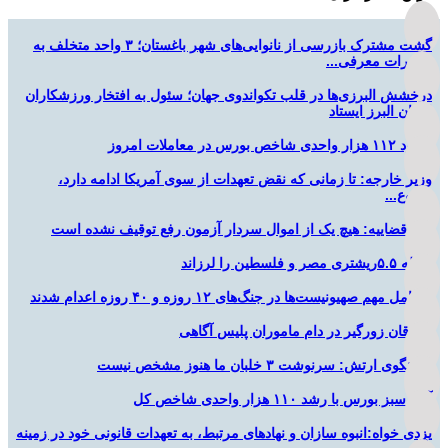
گشت مشترک بازرسی از نانوایی‌های شهر باغستان؛ ۳ واحد متخلف به
تعزیرات معرفی...
درخشش البرزی‌ها در قلب تکواندوی جهان؛ سئول به افتخار ورزشکاران
استان البرز ایستاد
صعود ۱۱۲ هزار واحدی شاخص بورس در معاملات امروز
وزیر خارجه: تا زمانی که نقض تعهدات از سوی آمریکا ادامه دارد،
شروع...
قوه قضاییه: هیچ یک از اموال سردار آزمون رفع توقیف نشده است
زلزله ۵.۵ریشتری مصر و فلسطین را لرزاند
۲ عامل مهم صهیونیست‌ها در جنگ‌های ۱۲ روزه و ۴۰ روزه اعدام شدند
سارقان زورگیر در دام ماموران پلیس آگاهی
سخنگوی ارتش: سرنوشت ۳ خلبان ما هنوز مشخص نیست
آغاز سبز بورس با رشد ۱۱۰ هزار واحدی شاخص کل
یزدی خواه:انبوه سازان و نهادهای مرتبط، به تعهدات قانونی خود در زمینه