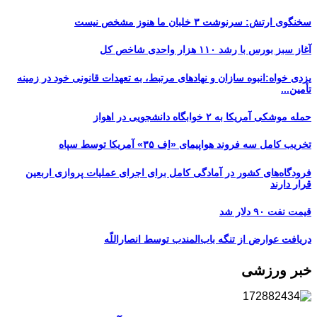
سخنگوی ارتش: سرنوشت ۳ خلبان ما هنوز مشخص نیست
آغاز سبز بورس با رشد ۱۱۰ هزار واحدی شاخص کل
یزدی خواه:انبوه سازان و نهادهای مرتبط، به تعهدات قانونی خود در زمینه
تأمین...
حمله موشکی آمریکا به ۲ خوابگاه دانشجویی در اهواز
تخریب کامل سه فروند هواپیمای «اِف ۳۵» آمریکا توسط سپاه
فرودگاه‌های کشور در آمادگی کامل برای اجرای عملیات پروازی اربعین
قرار دارند
قیمت نفت ۹۰ دلار شد
دریافت عوارض از تنگه باب‌المندب توسط انصاراللّه
خبر ورزشی