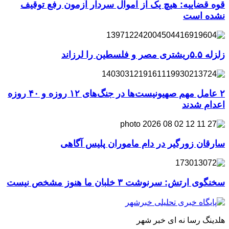
قوه قضاییه: هیچ یک از اموال سردار آزمون رفع توقیف
نشده است
زلزله ۵.۵ریشتری مصر و فلسطین را لرزاند
۲ عامل مهم صهیونیست‌ها در جنگ‌های ۱۲ روزه و ۴۰ روزه
اعدام شدند
سارقان زورگیر در دام ماموران پلیس آگاهی
سخنگوی ارتش: سرنوشت ۳ خلبان ما هنوز مشخص نیست
هلدینگ رسا نه ای خبر شهر