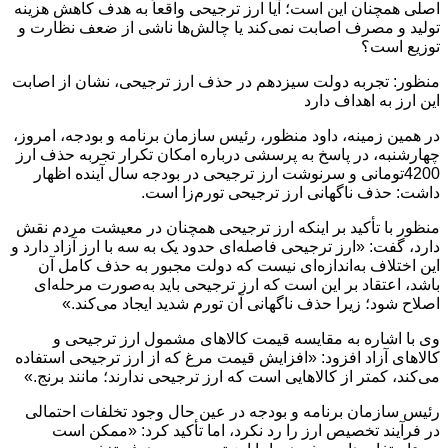
اصلی همچنان این است؛ آیا ارز ترجیحی واقعاً به هدف کاهش هزینه
تولید و مصرف اصابت نمی‌کند یا چالش‌ها ناشی از ضعف نظارت و
توزیع است؟
منظور: تجربه دولت سیزدهم در حذف ارز ترجیحی، نشان از اصابت
این ارز به اهداف دارد
در همین زمینه، داود منظور، رئیس سازمان برنامه و بودجه، امروز،
چهارشنبه، در پاسخ به پرسشی درباره امکان تکرار تجربه حذف ارز
4200تومانی و سرنوشت ارز ترجیحی در بودجه سال آینده اظهار
داشت: حذف ناگهانی ارز ترجیحی تورم‌زا است.
منظور با تأکید بر اینکه ارز ترجیحی همچنان در معیشت مردم نقش
دارد، گفت: «ارز ترجیحی فاصله‌ای حدود یک به سه با ارز آزاد دارد و
این اختلاف به‌اندازه‌ای نیست که دولت مجبور به حذف کامل آن
باشد، اعتقاد بر این است که ارز ترجیحی باید به‌صورت مرحله‌ای
اصلاح شود؛ زیرا حذف ناگهانی آن تورم شدید ایجاد می‌کند.»
وی با اشاره به مقایسه قیمت کالاهای مشمول ارز ترجیحی و
کالاهای آزاد افزود: «افزایش قیمت مرغ که از ارز ترجیحی استفاده
می‌کند، کمتر از کالاهایی است که ارز ترجیحی ندارند؛ مانند برنج.»
رئیس سازمان برنامه و بودجه در عین حال وجود تخلفات احتمالی
در فرآیند تخصیص ارز را رد نکرد، اما تأکید کرد: «ممکن است