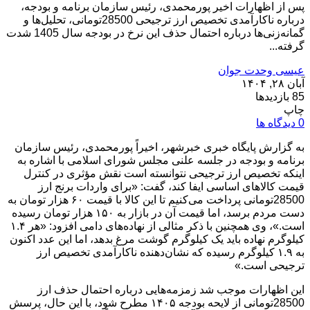
پس از اظهارات اخیر پورمحمدی، رئیس سازمان برنامه و بودجه،
درباره ناکارآمدی تخصیص ارز ترجیحی 28500تومانی، تحلیل‌ها و
گمانه‌زنی‌ها درباره احتمال حذف این نرخ در بودجه سال 1405 شدت
گرفته...
عیسی وحدت جوان
آبان ۲۸, ۱۴۰۴
85 بازدیدها
چاپ
0 دیدگاه ها
به گزارش پایگاه خبری خبرشهر، اخیراً پورمحمدی، رئیس سازمان
برنامه و بودجه در جلسه علنی مجلس شورای اسلامی با اشاره به
اینکه تخصیص ارز ترجیحی نتوانسته است نقش مؤثری در کنترل
قیمت کالاهای اساسی ایفا کند، گفت: «برای واردات برنج ارز
28500تومانی پرداخت می‌کنیم تا این کالا با قیمت ۶۰ هزار تومان به
دست مردم برسد، اما قیمت آن در بازار به ۱۵۰ هزار تومان رسیده
است.»، وی همچنین با ذکر مثالی از نهاده‌های دامی افزود: «هر ۱.۴
کیلوگرم نهاده باید یک کیلوگرم گوشت مرغ بدهد، اما این عدد اکنون
به ۱.۹ کیلوگرم رسیده که نشان‌دهنده ناکارآمدی تخصیص ارز
ترجیحی است.»
این اظهارات موجب شد زمزمه‌هایی درباره احتمال حذف ارز
28500تومانی از لایحه بودجه ۱۴۰۵ مطرح شود، با این حال، پرسش