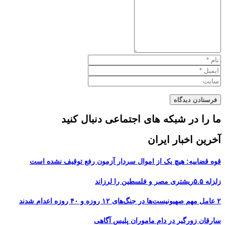
ما را در شبکه های اجتماعی دنبال کنید
آخرین اخبار ایران
قوه قضاییه: هیچ یک از اموال سردار آزمون رفع توقیف نشده است
زلزله ۵.۵ریشتری مصر و فلسطین را لرزاند
۲ عامل مهم صهیونیست‌ها در جنگ‌های ۱۲ روزه و ۴۰ روزه اعدام شدند
سارقان زورگیر در دام ماموران پلیس آگاهی