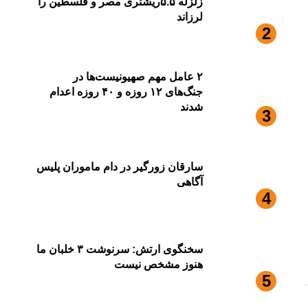
زلزله ۵.۵ریشتری مصر و فلسطین را
لرزاند
۲ عامل مهم صهیونیست‌ها در
جنگ‌های ۱۲ روزه و ۴۰ روزه اعدام
شدند
سارقان زورگیر در دام ماموران پلیس
آگاهی
سخنگوی ارتش: سرنوشت ۳ خلبان ما
هنوز مشخص نیست