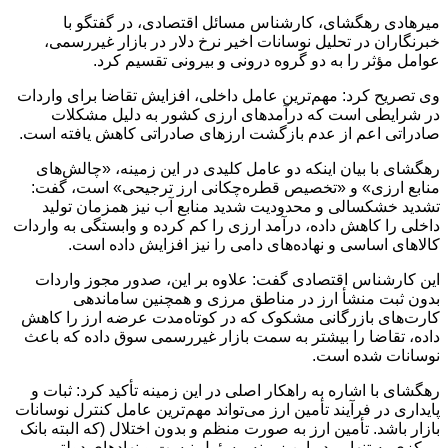
میرهادی رهگشای، کارشناس مسائل اقتصادی، در گفتگو با
خبرنگاران در تحلیل نوسانات اخیر نرخ دلار در بازار غیررسمی،
عوامل مؤثر را به دو گروه درونی و بیرونی تقسیم کرد.
وی تصریح کرد: مهم‌ترین عامل داخلی، افزایش تقاضا برای واردات
در شرایطی است که درآمدهای ارزی کشور به دلیل مشکلات
صادراتی اعم از عدم بازگشت ارزهای صادراتی کاهش یافته است.
رهگشای با بیان اینکه دو عامل کلیدی در این زمینه، «چالش‌های
منابع ارزی» و «تخصیص قطره‌چکانی ارز ترجیحی» است، گفت:
تشدید خشکسالی و محدودیت شدید منابع آب نیز همزمان تولید
داخلی را کاهش داده، درآمد ارزی را کم کرده و وابستگی به واردات
کالاهای اساسی و نهاده‌های دامی را نیز افزایش داده است.
این کارشناس اقتصادی گفت: علاوه بر این، صدور مجوز واردات
بدون ثبت منشأ ارز در مناطق مرزی و همچنین ساماندهی
کارت‌های بازرگانی مشکوک که در کوتاه‌مدت عرضه ارز را کاهش
داده، تقاضا را بیشتر به سمت بازار غیررسمی سوق داده که باعث
نوسانات شده است.
رهگشای با اشاره به راهکار اصلی در این زمینه تأکید کرد: ثبات و
پایداری در فرآیند تأمین ارز می‌تواند مهم‌ترین عامل کنترل نوسانات
بازار باشد. تأمین ارز به صورت منظم و بدون اختلال (که البته بانک
مرکزی به تنهایی در این زمینه مسئول نیست و نهادهای دولتی