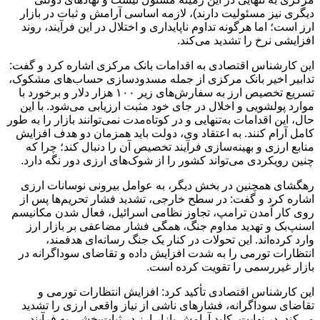
دیگری نیز مسئولیت دارند)، لازمه اساسی آرامش و ثبات در بازار
ارز است؛ اما هرگونه تداوم ناپایداری و اختلال در این فرآیند، روند
افزایشی نرخ را تشدید می‌کند.
این کارشناس اقتصادی به اقدامات بانک مرکزی اشاره کرد و گفت:
تدابیر اخیر بانک مرکزی از جمله مسدودسازی حساب‌های مشکوک،
تسریع تخصیص ارز به سفارش‌های زیر ۱۰۰ هزار دلار و برخورد با
موارد پولشویی و اخلال در جای خود مثبت ارزیابی می‌شود. با این
حال، این اقدامات به‌تنهایی و در کوتاه‌مدت نمی‌توانند بازار را به طور
کامل آرام کنند. به اعتقاد وی، دولت باید همزمان دو هدف افزایش
منابع ارزی و بهینه‌سازی فرآیند تخصیص آن را دنبال کند؛ چرا که
چنین رویکردی می‌تواند کشور را از شوک‌های ارزی دور نگه دارد.
رهگشای همچنین در بخش دیگر، به عوامل بیرونی نوسانات ارزی
اشاره کرد و گفت: در سطح خارجی، تشدید فشار تحریم‌ها پس از
روی کار آمدن ترامپ، تجاوز نظامی اسرائیل، فعال شدن مکانیسم
اسنپ‌بک و تهدید مداوم جنگ، همگی فشار مضاعفی بر بازار ارز
وارد کرده‌اند. این تحولات در کنار یک جنگ رسانه‌ای هدفمند،
انتظارات تورمی را به شدت افزایش داده و تقاضای سوداگرانه در
بازار غیررسمی را تقویت کرده است.
این کارشناس اقتصادی تأکید کرد: افزایش انتظارات تورمی و
تقاضای سوداگرانه، فشارهای ناشی از نیاز واقعی ارزی را تشدید
می‌کند. در نهایت، کلید آرامش بازار ارز در ثبات‌بخشی به فرآیند