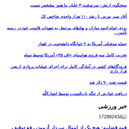
سخنگوی ارتش: سرنوشت ۳ خلبان ما هنوز مشخص نیست
آغاز سبز بورس با رشد ۱۱۰ هزار واحدی شاخص کل
یزدی خواه:انبوه سازان و نهادهای مرتبط، به تعهدات قانونی خود در زمینه
تأمین...
حمله موشکی آمریکا به ۲ خوابگاه دانشجویی در اهواز
تخریب کامل سه فروند هواپیمای «اِف ۳۵» آمریکا توسط سپاه
فرودگاه‌های کشور در آمادگی کامل برای اجرای عملیات پروازی اربعین
قرار دارند
قیمت نفت ۹۰ دلار شد
دریافت عوارض از تنگه باب‌المندب توسط انصاراللّه
خبر ورزشی
قوه قضاییه: هیچ یک از اموال سردار آزمون رفع توقیف