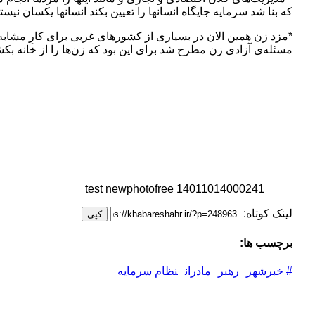
که بنا شد سرمایه جایگاه انسانها را تعیین بکند انسانها یکسان نیس
*مزد زن همین الان در بسیاری از کشورهای غربی برای کارِ مشابه
مسئله‌ی آزادی زن مطرح شد برای این بود که زن‌ها را از خانه بکشند ب
14011014000241 test newphotofree
لینک کوتاه:
کپی
برچسب ها:
# خبرشهر
رهبر
مادران
نظام سرمایه