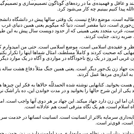
شمند و عاقل و فهمیده‌ی ما در رده‌های گوناگون تصمیم‌سازی و تصمی
لله پیدا کنیم ببینیم چه کار می‌شود کرد.
البه است، موضع دفاع نیست. یک وقتی سالها پیش در دانشگاه دانشجو
ن‌جوری است، دنیا مقصر است، دنیا که میگویم یعنی همین دنیای غرب 
ست، غرب متجدد یعنی همینی که از حدود دویست سال پیش به این طرف د
 ضربه زدند، جنایت کردند.
بیان نظر و عقیده‌ی اسلامی است، موضع اسلامی است. حتی من امیدوارم
هایی که صحبت کردند و کاملاً مسلطند، امثال شماها اینها را تکرار بکنی
ی زن غربی امروز در یک رنج ناخودآگاه در مواردی و آگاه در یک موارد دی
ت جهاد زن یک‌جور دیگر است. یعنی همین جنگ مثلاً‌ دفاع هشت ساله 
به اندازه‌ی مردها عمل کردند.
دس هست بخوانید. کتابهایی نوشته شده الحمدللّه حالاها به فکر این چیز
ی از این شرح حالها را بخوانید و در مدت خواندن این، ده بار اشک نریز
یدان اما این زن دارد جهاد میکند. این جهاد بر هر دوی آنها واجب است.
ه اسلام است، هم یک نگاه مترقی است هم عادلانه است.
داری سرمایه بالاتر از انسانیت است. انسانیت انسانها در خدمت سرما
 است، قوی‌تر است.
 میدادند. بنابراین در نظام سرمایه‌داری مرد اولویت دارد بر زن. چون 