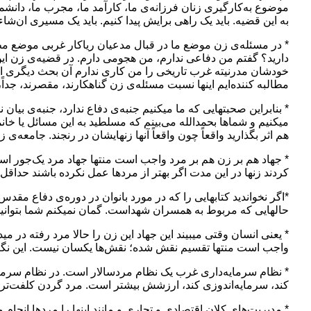
موضوع به‌کارگیری زنان فرزانه‌ی ما، کارآمد ما، مجرب ما، دان
به این قضیه. باید یک راهی برایش پیدا کنیم. باید یک مسیری ان‌شاءا
* در مسئله‌ی زن موضع ما در قبال مدعیان ریاکار غربی موضع مط
دارید؟ گفتم من دفاعی ندارم، من هجومی دارم. در قضیه‌ی زن ای
خودشان مدرنیته غرب تاریخی را من کاری ندارم آن بحث دیگری ا
مطالبه کننده‌ایم اینها نسبت مسئله‌ی زن گناهکارند، مقصرند، جداً،
* بنابراین صحبتهایی که ما میکنیم جنبه‌ی دفاع ندارد، جنبه‌ی 
میکنیم و شماها بحمدالله می‌بینم که مسلطید به این مسائل یا خانم
هم اثر بگذارید واقعاً چون واقعاً آنها زنهایشان در رنجند. جامعه‌
* جهاد هم بر زن هم بر مرد واجب است منتها جهاد مرد یک‌جور اس
کردند زنها در این مدت اگر بهتر از مردها عمل نکرده باشند حداقل 
*اگر نخواندید کتابهایی را که در مورد بانوان در دوره‌ی دفاع مق
حالهایی که مربوط به همسران شهداست. گمان نمیکنم شما بتوانید یک
* یعنی انسان وقتی میبیند این جهاد این زن را حالا مرد رفته در م
واجب است منتها تقسیم نقش شده؛ نقش‌ها یکسان نیست. این نگا
* نظام سرمایه‌داری غرب یک نظام مردسالار است. در نظام سرمایه‌
کند، سرمایه‌اندوزی کند، ارزشش بیشتر است. مرد گردن کلفت‌تر
* مدیریت‌های کلان اقتصادی و تجاری و مانند اینها را مردها انجام