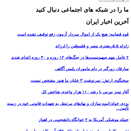
ما را در شبکه های اجتماعی دنبال کنید
آخرین اخبار ایران
قوه قضاییه: هیچ یک از اموال سردار آزمون رفع توقیف نشده است
زلزله ۵.۵ریشتری مصر و فلسطین را لرزاند
۲ عامل مهم صهیونیست‌ها در جنگ‌های ۱۲ روزه و ۴۰ روزه اعدام شدند
سارقان زورگیر در دام ماموران پلیس آگاهی
سخنگوی ارتش: سرنوشت ۳ خلبان ما هنوز مشخص نیست
آغاز سبز بورس با رشد ۱۱۰ هزار واحدی شاخص کل
یزدی خواه:انبوه سازان و نهادهای مرتبط، به تعهدات قانونی خود در زمینه
تأمین...
حمله موشکی آمریکا به ۲ خوابگاه دانشجویی در اهواز