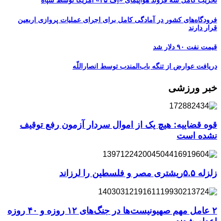
تخریب کامل سه فروند هواپیمای «اِف ۳۵» آمریکا توسط سپاه
فرودگاه‌های کشور در آمادگی کامل برای اجرای عملیات پروازی اربعین
قرار دارند
قیمت نفت ۹۰ دلار شد
دریافت عوارض از تنگه باب‌المندب توسط انصاراللّه
خبر ورزشی
قوه قضاییه: هیچ یک از اموال سردار آزمون رفع توقیف
نشده است
زلزله ۵.۵ریشتری مصر و فلسطین را لرزاند
۲ عامل مهم صهیونیست‌ها در جنگ‌های ۱۲ روزه و ۴۰ روزه