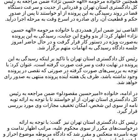
همچنین خانواده مرحومه «الهه حسین نژاد» ضمن مراجعه به رئیس
کل دادگستری استان تهران و قدردانی از جدیت و سرعت دستگاه
قضا در روند رسیدگی به این پرونده از او خواستند تا پس از صدور
حکم و قطعیت آن، رای صادره در اسرع وقت به مرحله اجرا درآید.
القاصی نیز ضمن ابراز همدردی با خانواده مرحومه «الهه حسین
نژاد» اظهار کرد: از بدو وقوع این جنایت، رسیدگی به این پرونده
به‌صورت ویژه در دستور کار قرار گرفت و در حال حاضر امروز
جلسه دادگاه رسیدگی به اتهامات متهم برگزار شد.
رئیس کل دادگستری استان تهران با تاکید بر اینکه رسیدگی به این
پرونده در نهایت دقت و سرعت صورت گرفته است، عنوان کرد: با
توجه به بررسی‌های صورت گرفته در صورتی که نقصی در پرونده
وجود نداشته باشد، ظرف یک هفته آینده پرونده منتهی به صدور رای
خواهد شد.
در ادامه، خانواده «امیرحسین مقصودلو» ضمن مراجعه به رئیس
کل دادگستری استان تهران، از او خواستند تا با توجه به ارائه توبه
نامه از سوی این شخص، امکان تخفیف مجازات وی مورد بررسی
قرار گیرد.
رئیس کل دادگستری استان تهران نیز گفت: با توجه به ارائه
درخواست‌های مکرر از سوی محکوم علیه، مراتب اظهار ندامت و
توبه نامبرده منعکس و مقرر شد که دادگاه مربوطه موضوع احراز و
یا عدم احراز توبه نامبرده را مورد بررسی قرار دهد.