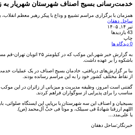
خدمت‌رسانی بسیج اصناف شهرستان شهریار به زا
همزمان با برگزاری مراسم تشییع و وداع با پیکر رهبر معظم انقلاب
ساحل دهقان
تیر ۱۴, ۱۴۰۵
43 بازدیدها
چاپ
0 دیدگاه ها
به گزارش خبر شهر،این موک
باشکوه را بر عهده داشت.
از نقاط مختلف کشور خود را به این مراسم رسانده بودند.
گفتنی است امروز، وظیفه مدیریت و میزبانی از زائران در این موک
مناسب را برای پذیرایی از سوگواران فراهم کردند.
بسیجیان و اصناف این سه شهرستان با برپایی این ایستگاه صلواتی، بار 
اللهم ارزقنا شهادةً فی سبیلک، و موتاً فی حبِّ آل‌محمد (ص).
یا علی‌مدد…
خبرنگار:ساحل دهقان