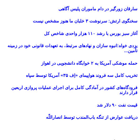
سارقان زورگیر در دام ماموران پلیس آگاهی
سخنگوی ارتش: سرنوشت ۳ خلبان ما هنوز مشخص نیست
آغاز سبز بورس با رشد ۱۱۰ هزار واحدی شاخص کل
یزدی خواه:انبوه سازان و نهادهای مرتبط، به تعهدات قانونی خود در زمینه
تأمین...
حمله موشکی آمریکا به ۲ خوابگاه دانشجویی در اهواز
تخریب کامل سه فروند هواپیمای «اِف ۳۵» آمریکا توسط سپاه
فرودگاه‌های کشور در آمادگی کامل برای اجرای عملیات پروازی اربعین
قرار دارند
قیمت نفت ۹۰ دلار شد
دریافت عوارض از تنگه باب‌المندب توسط انصاراللّه