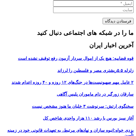
ما را در شبکه های اجتماعی دنبال کنید
آخرین اخبار ایران
قوه قضاییه: هیچ یک از اموال سردار آزمون رفع توقیف نشده است
زلزله ۵.۵ریشتری مصر و فلسطین را لرزاند
۲ عامل مهم صهیونیست‌ها در جنگ‌های ۱۲ روزه و ۴۰ روزه اعدام شدند
سارقان زورگیر در دام ماموران پلیس آگاهی
سخنگوی ارتش: سرنوشت ۳ خلبان ما هنوز مشخص نیست
آغاز سبز بورس با رشد ۱۱۰ هزار واحدی شاخص کل
یزدی خواه:انبوه سازان و نهادهای مرتبط، به تعهدات قانونی خود در زمینه
تأمین...