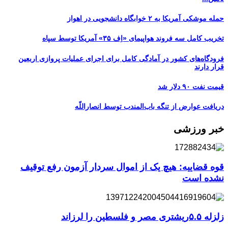
حمله موشکی آمریکا به ۲ خوابگاه دانشجویی در اهواز
تخریب کامل سه فروند هواپیمای «اِف ۳۵» آمریکا توسط سپاه
فرودگاه‌های کشور در آمادگی کامل برای اجرای عملیات پروازی اربعین
قرار دارند
قیمت نفت ۹۰ دلار شد
دریافت عوارض از تنگه باب‌المندب توسط انصاراللّه
خبر ورزشی
قوه قضاییه: هیچ یک از اموال سردار آزمون رفع توقیف
نشده است
زلزله ۵.۵ریشتری مصر و فلسطین را لرزاند