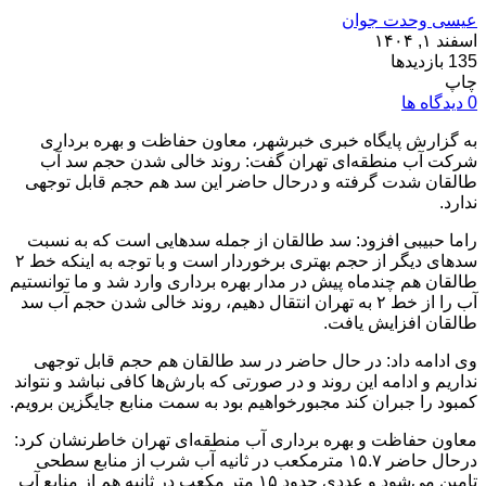
عیسی وحدت جوان
اسفند ۱, ۱۴۰۴
135 بازدیدها
چاپ
0 دیدگاه ها
به گزارش پایگاه خبری خبرشهر، معاون حفاظت و بهره برداری
شرکت آب منطقه‌ای تهران گفت: روند خالی شدن حجم سد آب
طالقان شدت گرفته و درحال حاضر این سد هم حجم قابل توجهی
ندارد.
راما حبیبی افزود: سد طالقان از جمله سد‌هایی است که به نسبت
سد‌های دیگر از حجم بهتری برخوردار است و با توجه به اینکه خط ۲
طالقان هم چندماه پیش در مدار بهره برداری وارد شد و ما توانستیم
آب را از خط ۲ به تهران انتقال دهیم، روند خالی شدن حجم آب سد
طالقان افزایش یافت.
وی ادامه داد: در حال حاضر در سد طالقان هم حجم قابل توجهی
نداریم و ادامه این روند و در صورتی که بارش‌ها کافی نباشد و نتواند
کمبود را جبران کند مجبورخواهیم بود به سمت منابع جایگزین برویم.
معاون حفاظت و بهره برداری آب منطقه‌ای تهران خاطرنشان کرد:
درحال حاضر ۱۵.۷ مترمکعب در ثانیه آب شرب از منابع سطحی
تامین می‌شود و عددی حدود ۱۵ متر مکعب در ثانیه هم از منابع آب