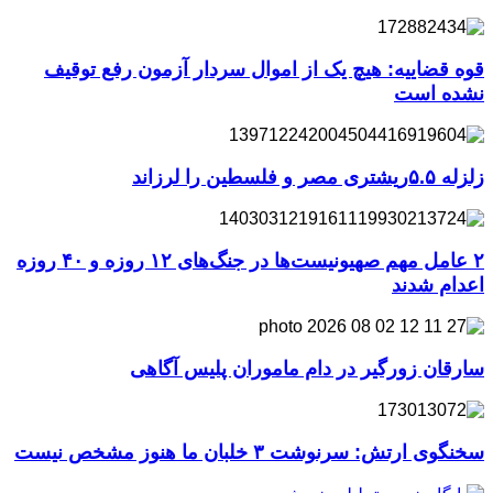
قوه قضاییه: هیچ یک از اموال سردار آزمون رفع توقیف
نشده است
زلزله ۵.۵ریشتری مصر و فلسطین را لرزاند
۲ عامل مهم صهیونیست‌ها در جنگ‌های ۱۲ روزه و ۴۰ روزه
اعدام شدند
سارقان زورگیر در دام ماموران پلیس آگاهی
سخنگوی ارتش: سرنوشت ۳ خلبان ما هنوز مشخص نیست