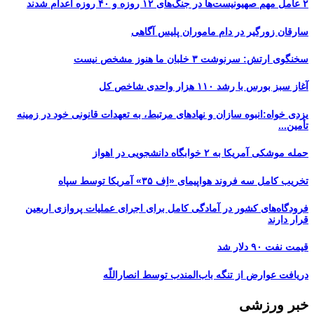
۲ عامل مهم صهیونیست‌ها در جنگ‌های ۱۲ روزه و ۴۰ روزه اعدام شدند
سارقان زورگیر در دام ماموران پلیس آگاهی
سخنگوی ارتش: سرنوشت ۳ خلبان ما هنوز مشخص نیست
آغاز سبز بورس با رشد ۱۱۰ هزار واحدی شاخص کل
یزدی خواه:انبوه سازان و نهادهای مرتبط، به تعهدات قانونی خود در زمینه
تأمین...
حمله موشکی آمریکا به ۲ خوابگاه دانشجویی در اهواز
تخریب کامل سه فروند هواپیمای «اِف ۳۵» آمریکا توسط سپاه
فرودگاه‌های کشور در آمادگی کامل برای اجرای عملیات پروازی اربعین
قرار دارند
قیمت نفت ۹۰ دلار شد
دریافت عوارض از تنگه باب‌المندب توسط انصاراللّه
خبر ورزشی