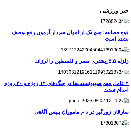
خبر ورزشی
قوه قضاییه: هیچ یک از اموال سردار آزمون رفع توقیف
نشده است
زلزله ۵.۵ریشتری مصر و فلسطین را لرزاند
۲ عامل مهم صهیونیست‌ها در جنگ‌های ۱۲ روزه و ۴۰ روزه
اعدام شدند
سارقان زورگیر در دام ماموران پلیس آگاهی