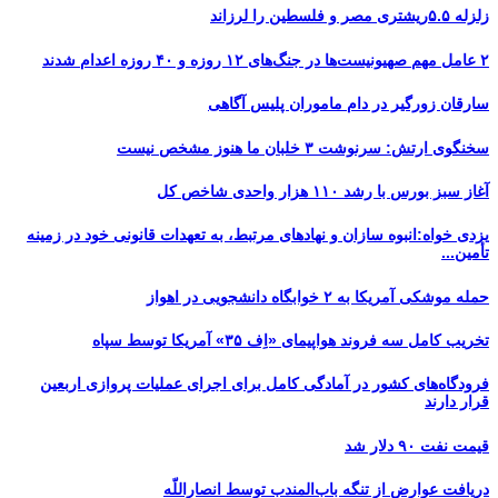
زلزله ۵.۵ریشتری مصر و فلسطین را لرزاند
۲ عامل مهم صهیونیست‌ها در جنگ‌های ۱۲ روزه و ۴۰ روزه اعدام شدند
سارقان زورگیر در دام ماموران پلیس آگاهی
سخنگوی ارتش: سرنوشت ۳ خلبان ما هنوز مشخص نیست
آغاز سبز بورس با رشد ۱۱۰ هزار واحدی شاخص کل
یزدی خواه:انبوه سازان و نهادهای مرتبط، به تعهدات قانونی خود در زمینه
تأمین...
حمله موشکی آمریکا به ۲ خوابگاه دانشجویی در اهواز
تخریب کامل سه فروند هواپیمای «اِف ۳۵» آمریکا توسط سپاه
فرودگاه‌های کشور در آمادگی کامل برای اجرای عملیات پروازی اربعین
قرار دارند
قیمت نفت ۹۰ دلار شد
دریافت عوارض از تنگه باب‌المندب توسط انصاراللّه