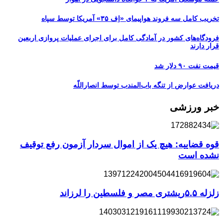
تخریب کامل سه فروند هواپیمای «اِف ۳۵» آمریکا توسط سپاه
فرودگاه‌های کشور در آمادگی کامل برای اجرای عملیات پروازی اربعین
قرار دارند
قیمت نفت ۹۰ دلار شد
دریافت عوارض از تنگه باب‌المندب توسط انصاراللّه
خبر ورزشی
قوه قضاییه: هیچ یک از اموال سردار آزمون رفع توقیف
نشده است
زلزله ۵.۵ریشتری مصر و فلسطین را لرزاند