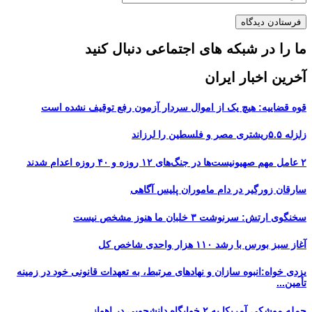
ما را در شبکه های اجتماعی دنبال کنید
آخرین اخبار ایران
قوه قضاییه: هیچ یک از اموال سردار آزمون رفع توقیف نشده است
زلزله ۵.۵ریشتری مصر و فلسطین را لرزاند
۲ عامل مهم صهیونیست‌ها در جنگ‌های ۱۲ روزه و ۴۰ روزه اعدام شدند
سارقان زورگیر در دام ماموران پلیس آگاهی
سخنگوی ارتش: سرنوشت ۳ خلبان ما هنوز مشخص نیست
آغاز سبز بورس با رشد ۱۱۰ هزار واحدی شاخص کل
یزدی خواه:انبوه سازان و نهادهای مرتبط، به تعهدات قانونی خود در زمینه
تأمین...
حمله موشکی آمریکا به ۲ خوابگاه دانشجویی در اهواز