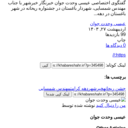
گفتگوی اختصاصی عیسی وحدت جوان خبرنگار خبرشهر با جناب
مهندس شمسایی، شهردار باغستان در جشنواره ریحانه در شهر
باغستان در دهه...
عیسی وحدت جوان
اردیبهشت ۲۷, ۱۴۰۳
99 بازدیدها
چاپ
0 دیدگاه ها
https://
لینک کوتاه:
کپی
برچسب ها:
جشن ریحانه
خبرشهر
دهه کرامت
مهندس شمسایی
لینک کپی شده!
من را دنبال کنید
نوشته شده توسط
عیسی وحدت جوان