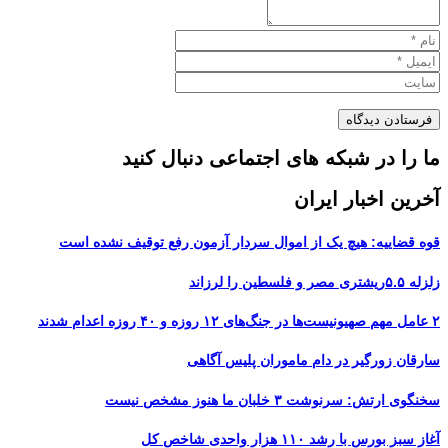
ما را در شبکه های اجتماعی دنبال کنید
آخرین اخبار ایران
قوه قضاییه: هیچ یک از اموال سردار آزمون رفع توقیف نشده است
زلزله ۵.۵ریشتری مصر و فلسطین را لرزاند
۲ عامل مهم صهیونیست‌ها در جنگ‌های ۱۲ روزه و ۴۰ روزه اعدام شدند
سارقان زورگیر در دام ماموران پلیس آگاهی
سخنگوی ارتش: سرنوشت ۳ خلبان ما هنوز مشخص نیست
آغاز سبز بورس با رشد ۱۱۰ هزار واحدی شاخص کل