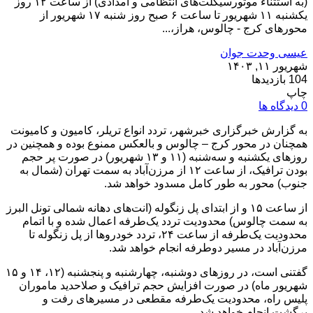
(به استثناء موتورسیکلت‌های انتظامی و امدادی) از ساعت ۱۲ روز
یکشنبه ۱۱ شهریور تا ساعت ۶ صبح روز شنبه ۱۷ شهریور از
محور‌های کرج - چالوس، هراز،...
عیسی وحدت جوان
شهریور ۱۱, ۱۴۰۳
104 بازدیدها
چاپ
0 دیدگاه ها
به گزارش خبرگزاری خبرشهر، تردد انواع تریلر، کامیون و کامیونت
همچنان در محور کرج – چالوس و بالعکس ممنوع بوده و همچنین در
روز‌های یکشنبه و سه‌شنبه (۱۱ و ۱۳ شهریور) در صورت پر حجم
بودن ترافیک، از ساعت ۱۲ از مرزن‌آباد به سمت تهران (شمال به
جنوب) محور به طور کامل مسدود خواهد شد.
از ساعت ۱۵ و از ابتدای پل زنگوله (انت‌های دهانه شمالی تونل البرز
به سمت چالوس) محدودیت تردد یک‌طرفه اعمال شده و با اتمام
محدودیت یک‌طرفه از ساعت ۲۴، تردد خودرو‌ها از پل زنگوله تا
مرزن‌آباد در مسیر دوطرفه انجام خواهد شد.
گفتنی است، در روز‌های دوشنبه، چهارشنبه و پنجشنبه (۱۲، ۱۴ و ۱۵
شهریور ماه) در صورت افزایش حجم ترافیک و صلاحدید ماموران
پلیس راه، محدودیت یک‌طرفه مقطعی در مسیر‌های رفت و
برگشت انجام خواهد شد.