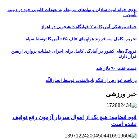
یزدی خواه:انبوه سازان و نهادهای مرتبط، به تعهدات قانونی خود در زمینه
تأمین...
حمله موشکی آمریکا به ۲ خوابگاه دانشجویی در اهواز
تخریب کامل سه فروند هواپیمای «اِف ۳۵» آمریکا توسط سپاه
فرودگاه‌های کشور در آمادگی کامل برای اجرای عملیات پروازی اربعین
قرار دارند
قیمت نفت ۹۰ دلار شد
دریافت عوارض از تنگه باب‌المندب توسط انصاراللّه
خبر ورزشی
قوه قضاییه: هیچ یک از اموال سردار آزمون رفع توقیف
نشده است