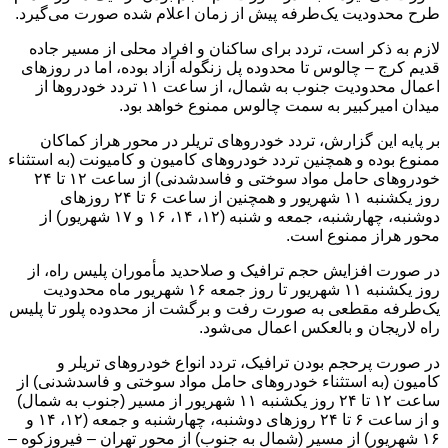
طرح محدودیت یک‌طرفه پیش از زمان اعلام شده صورت می‌گیرد.
لازم به ذکر است، تردد برای ساکنان و افراد محلی از مسیر جاده
قدیم کرج – چالوس تا محدوده پل زنگوله آزاد بوده، اما در روز‌های
اعمال محدودیت جنوب به شمال، از ساعت ۱۱ تردد خودرو‌ها از
میدان امیرکبیر به سمت چالوس ممنوع خواهد بود.
بر پایه این گزارش، تردد خودرو‌های تریلر در محور هراز کماکان
ممنوع بوده و همچنین تردد خودرو‌های کامیون و کامیونت (به استثناء
خودرو‌های حامل مواد سوختی و فاسدشدنی) از ساعت ۱۲ تا ۲۴
روز یکشنبه ۱۱ شهریور و همچنین از ساعت ۶ تا ۲۴ روز‌های
دوشنبه، چهارشنبه، جمعه و شنبه (۱۲، ۱۴، ۱۶ و ۱۷ شهریور) از
محور هراز ممنوع است.
در صورت افزایش حجم ترافیک و صلاحدید مأموران پلیس راه، از
روز یکشنبه ۱۱ شهریور تا روز جمعه ۱۶ شهریور ماه محدودیت
یک‌طرفه مقطعی به صورت رفت و برگشت از محدوده پلور تا پلیس
راه لاریجان و بالعکس اعمال می‌شود.
در صورت پرحجم بودن ترافیک، تردد انواع خودرو‌های تریلر و
کامیون (به استثناء خودرو‌های حامل مواد سوختی و فاسدشدنی) از
ساعت ۱۲ تا ۲۴ روز یکشنبه ۱۱ شهریور از مسیر (جنوب به شمال)
و از ساعت ۶ تا ۲۴ روز‌های دوشنبه، چهارشنبه و جمعه (۱۲، ۱۴ و
۱۶ شهریور) از مسیر (شمال به جنوب) از محور تهران – فیروزکوه –