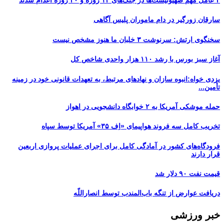
۲ عامل مهم صهیونیست‌ها در جنگ‌های ۱۲ روزه و ۴۰ روزه اعدام شدند
سارقان زورگیر در دام ماموران پلیس آگاهی
سخنگوی ارتش: سرنوشت ۳ خلبان ما هنوز مشخص نیست
آغاز سبز بورس با رشد ۱۱۰ هزار واحدی شاخص کل
یزدی خواه:انبوه سازان و نهادهای مرتبط، به تعهدات قانونی خود در زمینه
تأمین...
حمله موشکی آمریکا به ۲ خوابگاه دانشجویی در اهواز
تخریب کامل سه فروند هواپیمای «اِف ۳۵» آمریکا توسط سپاه
فرودگاه‌های کشور در آمادگی کامل برای اجرای عملیات پروازی اربعین
قرار دارند
قیمت نفت ۹۰ دلار شد
دریافت عوارض از تنگه باب‌المندب توسط انصاراللّه
خبر ورزشی