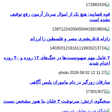
قوه قضاییه: هیچ یک از اموال سردار آزمون رفع توقیف
نشده است
زلزله ۵.۵ریشتری مصر و فلسطین را لرزاند
۲ عامل مهم صهیونیست‌ها در جنگ‌های ۱۲ روزه و ۴۰ روزه
اعدام شدند
سارقان زورگیر در دام ماموران پلیس آگاهی
سخنگوی ارتش: سرنوشت ۳ خلبان ما هنوز مشخص نیست