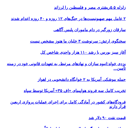
زلزله ۵.۵ریشتری مصر و فلسطین را لرزاند
۲ عامل مهم صهیونیست‌ها در جنگ‌های ۱۲ روزه و ۴۰ روزه اعدام شدند
سارقان زورگیر در دام ماموران پلیس آگاهی
سخنگوی ارتش: سرنوشت ۳ خلبان ما هنوز مشخص نیست
آغاز سبز بورس با رشد ۱۱۰ هزار واحدی شاخص کل
یزدی خواه:انبوه سازان و نهادهای مرتبط، به تعهدات قانونی خود در زمینه
تأمین...
حمله موشکی آمریکا به ۲ خوابگاه دانشجویی در اهواز
تخریب کامل سه فروند هواپیمای «اِف ۳۵» آمریکا توسط سپاه
فرودگاه‌های کشور در آمادگی کامل برای اجرای عملیات پروازی اربعین
قرار دارند
قیمت نفت ۹۰ دلار شد