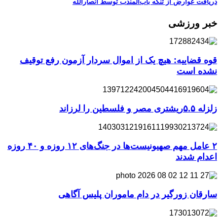
دریافت عوارض از تنگه باب‌المندب توسط انصاراللّه
خبر ورزشی
قوه قضاییه: هیچ یک از اموال سردار آزمون رفع توقیف
نشده است
زلزله ۵.۵ریشتری مصر و فلسطین را لرزاند
۲ عامل مهم صهیونیست‌ها در جنگ‌های ۱۲ روزه و ۴۰ روزه
اعدام شدند
سارقان زورگیر در دام ماموران پلیس آگاهی