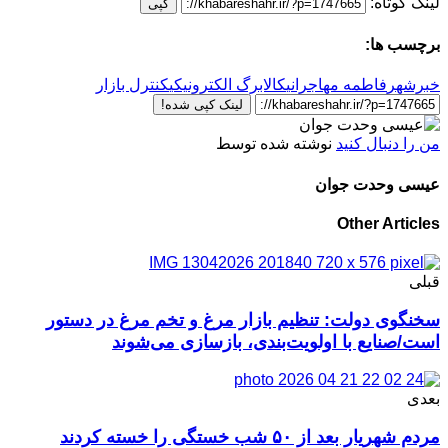
لینک کوتاه:
کپی
برچسب ها:
خبرشهر
فاطمه مهاجرانی
کالابرگ الکترونیکی
کنترل بازار
لینک کپی شده!
من را دنبال کنید
نوشته شده توسط
عیسی وحدت جوان
Other Articles
قبلی
سخنگوی دولت: تنظیم بازار مرغ و تخم‌ مرغ در دستور
است/صنایع با اولویت‌بندی، بازسازی می‌شوند
بعدی
مردم شهریار بعد از ۵۰ شب خستگی را خسته کردند